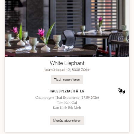
White Elephant
Neumühlequai 42, 8006 Zürich
Tisch reservieren
HAUSSPEZIALITÄTEN
Champagne Thai Experience (17.09.2026)
Tom Kah Gai
Kau Kieb Pak Moh
Menüs abonnieren