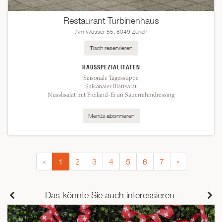
Restaurant Turbinenhaus
Am Wasser 55, 8049 Zürich
Tisch reservieren
HAUSSPEZIALITÄTEN
Saisonale Tagessuppe
Saisonaler Blattsalat
Nüsslisalat mit Freiland-Ei an Sauerrahmdressing
Menüs abonnieren
«
1
2
3
4
5
6
7
»
Das könnte Sie auch interessieren