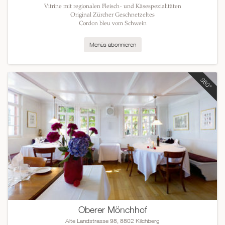
Vitrine mit regionalen Fleisch- und Käsespezialitäten
Original Zürcher Geschnetzeltes
Cordon bleu vom Schwein
Menüs abonnieren
Oberer Mönchhof
Alte Landstrasse 98, 8802 Kilchberg