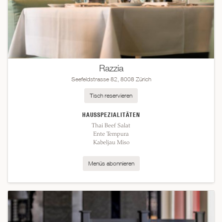
Razzia
Seefeldstrasse 82, 8008 Zürich
Tisch reservieren
HAUSSPEZIALITÄTEN
Thai Beef Salat
Ente Tempura
Kabeljau Miso
Menüs abonnieren