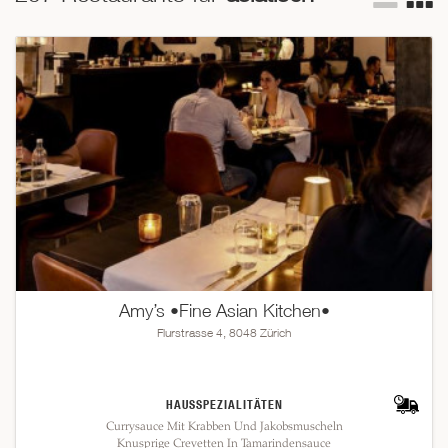
Die asiatische Küche ist aber nicht nur vielfältig, sondern
auch schmackhaft und gesund. In dieser Liste sind die
besten Anbieter chinesischer, thailändischer, indischer,
japanischer und vietnamesischer Küche zusammengestellt.
Wenn Sie Lust verspüren auf lebendige, kunstvoll zubereitete
Speisen, dann versuchen Sie einen dieser asiatischen Top-
Restaurants. Nur noch Augen zu und geniessen und
träumen...
Amy’s •Fine Asian Kitchen•
Flurstrasse 4, 8048 Zürich
HAUSSPEZIALITÄTEN
Currysauce Mit Krabben Und Jakobsmuscheln
Knusprige Crevetten In Tamarindensauce