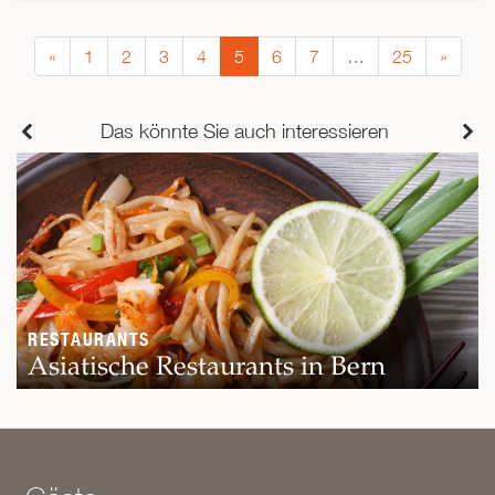
«
1
2
3
4
5
6
7
…
25
»
Das könnte Sie auch interessieren
RESTAURANTS
Asiatische Restaurants in Bern