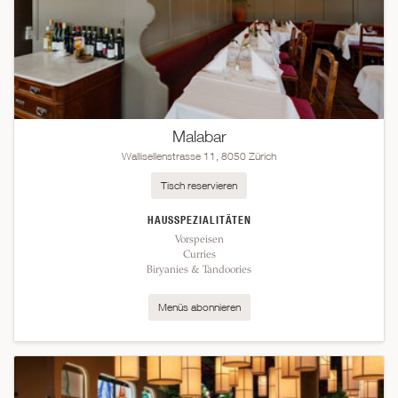
Malabar
Wallisellenstrasse 11, 8050 Zürich
Tisch reservieren
HAUSSPEZIALITÄTEN
Vorspeisen
Curries
Biryanies & Tandoories
Menüs abonnieren