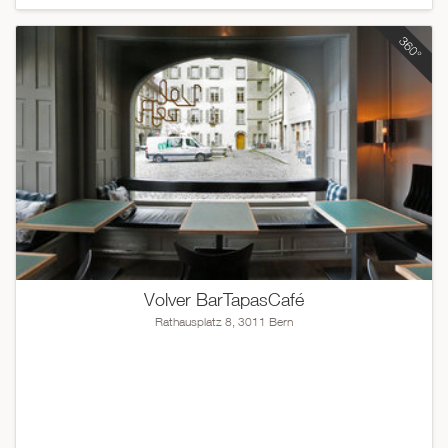
Volver BarTapasCafé
Rathausplatz 8, 3011 Bern