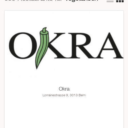
vegetarischen Sushi, Frühlingsrollen und vegetarischem
Curry über scharfe, südamerikanische Chilies und Salsas bis
hin zu Klassikern der mediterranen Küche... Die unten
aufgeführten Lokale bieten eine Fülle wunderbarer
vegetarischer Rezepte an und sind Meister wenn es darum
geht, fleischlose Mahlzeiten unvergesslich zu machen.
Okra
Lorrainestrasse 9, 3013 Bern