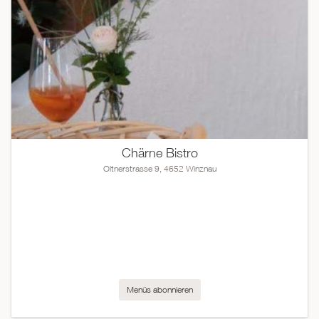
Chärne Bistro
Oltnerstrasse 9, 4652 Winznau
Menüs abonnieren