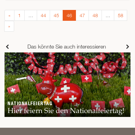
«
1
…
44
45
46
47
48
…
58
»
Das könnte Sie auch interessieren
NATIONALFEIERTAG
Hier feiern Sie den Nationalfeiertag!