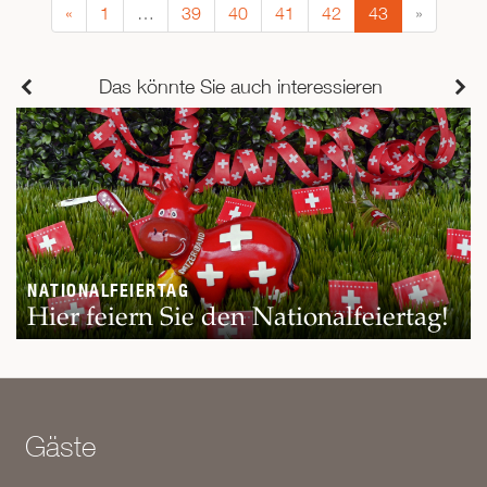
«
1
…
39
40
41
42
43
»
Das könnte Sie auch interessieren
NATIONALFEIERTAG
Hier feiern Sie den Nationalfeiertag!
Gäste