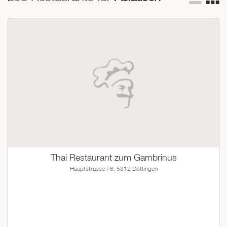
Die asiatische Küche ist aber nicht nur vielfältig, sondern
auch schmackhaft und gesund. In dieser Liste sind die
besten Anbieter chinesischer, thailändischer, indischer,
japanischer und vietnamesischer Küche zusammengestellt.
Wenn Sie Lust verspüren auf lebendige, kunstvoll zubereitete
Speisen, dann versuchen Sie einen dieser asiatischen Top-
Restaurants. Nur noch Augen zu und geniessen und
träumen...
Thai Restaurant zum Gambrinus
Hauptstrasse 76, 5312 Döttingen