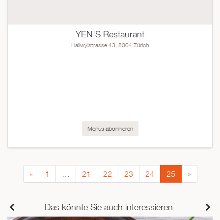
YEN'S Restaurant
Hallwylstrasse 43, 8004 Zürich
Menüs abonnieren
«
1
…
21
22
23
24
25
»
Das könnte Sie auch interessieren