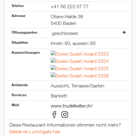
Telefon
+41 56 222 07 77
Adresse
Obere Halde 36
5400 Baden
Öffnungszeiten
geschlossen
Montag
geschlossen
Sitzplätze
innen: 60, aussen: 60
Dienstag
18:00–23:30
Auszeichnungen
Mittwoch
18:00–23:30
Donnerstag
18:00–23:30
Freitag
18:00–23:30
Samstag
18:00–23:30
Sonntag
geschlossen
Ambiente
Aussicht, Terrasse/Garten
Services
Bankett
Web
www.trudelkeller.ch/
Diese Restaurant-Informationen stimmen nicht mehr?
Melde es Lunchgate hier