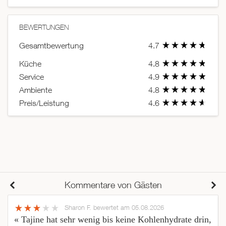
BEWERTUNGEN
Gesamtbewertung
4.7
Küche
4.8
Service
4.9
Ambiente
4.8
Preis/Leistung
4.6
Kommentare von Gästen
Sharon F.
bewertet am 05.08.2026
« Tajine hat sehr wenig bis keine Kohlenhydrate drin,