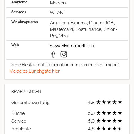
Ambiente
18:00–22:00
Modern
Sonntag
12:00–17:00
Services
WLAN
18:00–22:00
Wir akzeptieren
American Express, Diners, JCB,
Mastercard, PostFinance, Union-
Pay, Visa
Web
www.viva-stmoritz.ch
Diese Restaurant-Informationen stimmen nicht mehr?
Melde es Lunchgate hier
BEWERTUNGEN
Gesamtbewertung
4.8
Küche
5.0
Service
5.0
Ambiente
4.5