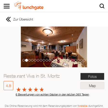
Zur Übersicht
ZUR STARTSEITE
ZUR RESTAURANTSUCHE
Asiatisch
Italienisch
Französisch
Traditionell
Vegetarisch
Restaurant Viva in St. Moritz
Fotos
Mexikanisch
Spanisch
4.8
Map
6 Bewertungen von echten Gästen in den letzten 365 Tagen
Die Online-Reservierung wird mit dem Reservierungssystem von
foratable
durchgeführt.