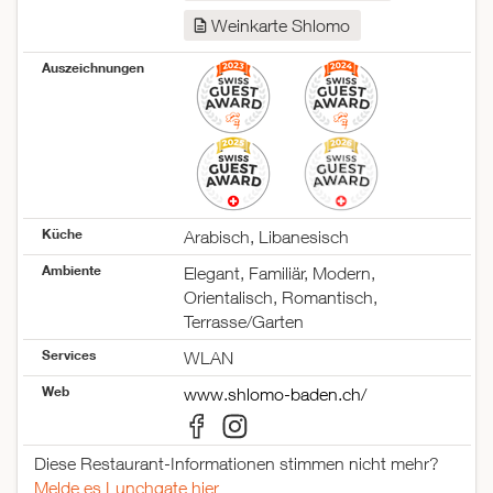
Donnerstag
17:30–23:00
Freitag
17:30–01:00
Weinkarte Shlomo
Samstag
17:30–01:00
Auszeichnungen
Sonntag
17:00–22:00
Küche
Arabisch, Libanesisch
Ambiente
Elegant, Familiär, Modern,
Orientalisch, Romantisch,
Terrasse/Garten
Services
WLAN
Web
www.shlomo-baden.ch/
Diese Restaurant-Informationen stimmen nicht mehr?
Melde es Lunchgate hier