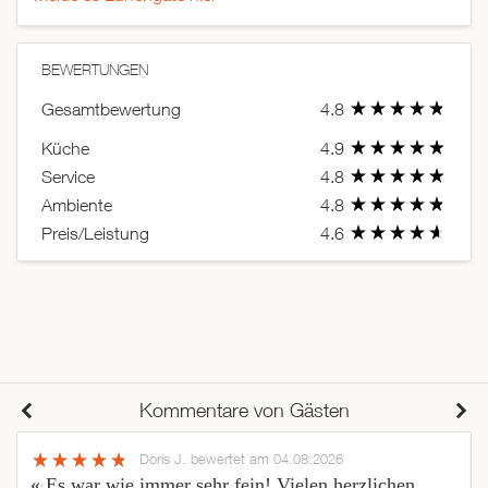
BEWERTUNGEN
Gesamtbewertung
4.8
Küche
4.9
Service
4.8
Ambiente
4.8
Preis/Leistung
4.6
Kommentare von Gästen
Doris J.
bewertet am 04.08.2026
« Es war wie immer sehr fein! Vielen herzlichen