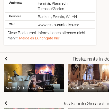
Ambiente
Familiär, Klassisch,
Terrasse/Garten
Services
Bankett, Events, WLAN
Web
www.restaurantselva.ch/
Diese Restaurant-Informationen stimmen nicht
mehr?
Melde es Lunchgate hier
Restaurants in d
5717m
Höfli Pup Mels
5978m
Adler
Das könnte Sie auch i