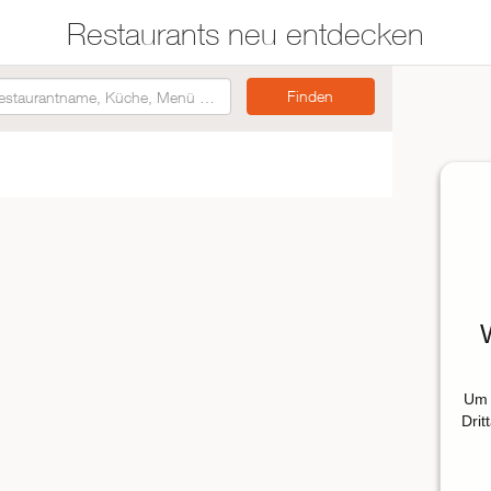
Restaurants neu entdecken
Restaurants auf der
Etwas für jeden
Karte suchen
Geschmack
Asiatisch
Italienisch
Französisch
Traditionell
Vegetarisch
Um 
Mexikanisch
Drit
Spanisch
ZUR RESTAURANTSUCHE