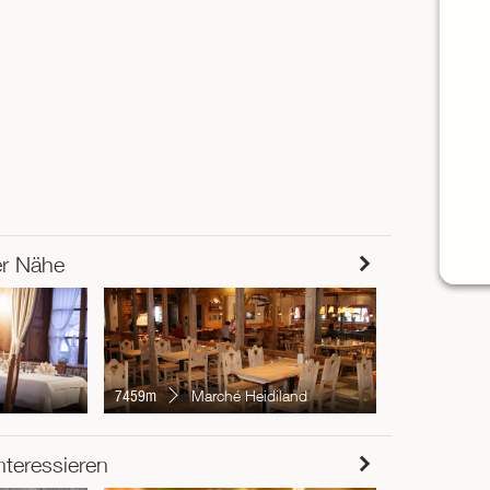
er Nähe
7612m
Re
7459m
Marché Heidiland
RESTAUR
nteressieren
Chur