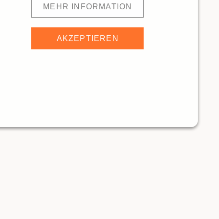
MEHR INFORMATION
AKZEPTIEREN
staurant & Pizzeria Trocadero
7660m
Sorell Hotel Tamina
ANTS
RESTAURANTS
Traditionelle Restaurants