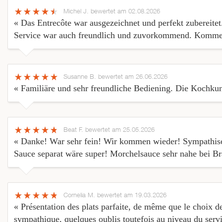
Michel J.
bewertet am 02.08.2026
« Das Entrecôte war ausgezeichnet und perfekt zubereitet
Service war auch freundlich und zuvorkommend. Komme 
Susanne B.
bewertet am 26.06.2026
« Familiäre und sehr freundliche Bediening. Die Kochkun
Beat F.
bewertet am 25.05.2026
« Danke! War sehr fein! Wir kommen wieder! Sympathisch
Sauce separat wäre super! Morchelsauce sehr nahe bei Br
Cornelia M.
bewertet am 19.03.2026
« Présentation des plats parfaite, de même que le choix de
sympathique, quelques oublis toutefois au niveau du servi