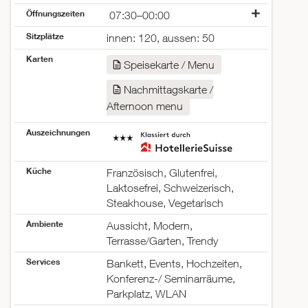
Öffnungszeiten
07:30–00:00
Montag
07:30–00:00
Sitzplätze
innen: 120, aussen: 50
Dienstag
07:30–00:00
Karten
Mittwoch
07:30–00:00
Speisekarte / Menu
Donnerstag
07:30–00:00
Nachmittagskarte /
Freitag
07:30–00:00
Samstag
07:30–00:00
Afternoon menu
Sonntag
07:30–00:00
Auszeichnungen
Küche
Französisch, Glutenfrei,
Laktosefrei, Schweizerisch,
Steakhouse, Vegetarisch
Ambiente
Aussicht, Modern,
Terrasse/Garten, Trendy
Services
Bankett, Events, Hochzeiten,
Konferenz-/ Seminarräume,
Parkplatz, WLAN