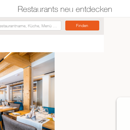
Restaurants neu entdecken
Restaurants auf der
Etwas für jeden
Karte suchen
Geschmack
Asiatisch
Italienisch
Französisch
Traditionell
Vegetarisch
Mexikanisch
Spanisch
ZUR RESTAURANTSUCHE