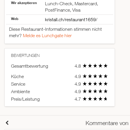
Wir akzeptieren
Lunch-Check, Mastercard,
PostFinance, Visa
Web
kristall.ch/restaurant1659/
Diese Restaurant-Informationen stimmen nicht
mehr?
Melde es Lunchgate hier
BEWERTUNGEN
Gesamtbewertung
4.8
Küche
4.9
Service
4.9
Ambiente
4.9
Preis/Leistung
4.7
Kommentare von