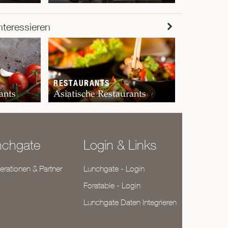
RESTAUR
nteressieren
Chur
RESTAURANTS
ants
Asiatische Restaurants
nchgate
Login & Links
rationen & Partner
Lunchgate - Login
Foratable - Login
Lunchgate Daten Integrieren