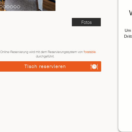
Fotos
Um 
Drit
 Online-Reservierung wird mit dem Reservierungssystem von
foratable
durchgeführt.
Tisch reservieren