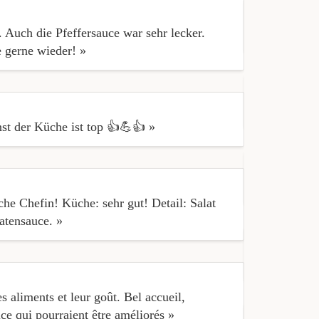
. Auch die Pfeffersauce war sehr lecker.
« Super fein
gerne wieder! »
« Es war seh
st der Küche ist top 👍💪👍 »
« Interior d
e Chefin! Küche: sehr gut! Detail: Salat
atensauce. »
« Thank you 
s aliments et leur goût. Bel accueil,
ce qui pourraient être améliorés »