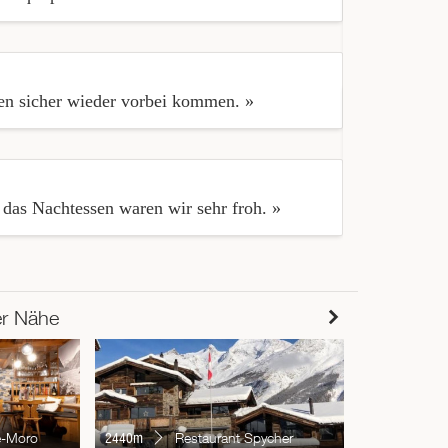
« Auch wenn
en sicher wieder vorbei kommen. »
« Le menu ét
das Nachtessen waren wir sehr froh. »
er Nähe
2455m
W
e-Moro
2440m
Restaurant Spycher