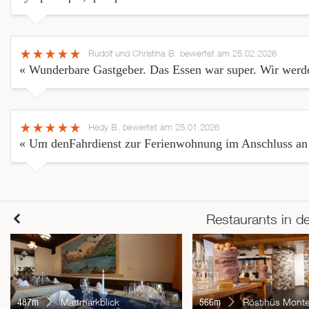
Rudolf und Christina B.
bewertet am 25.02.2026
« Wunderbare Gastgeber. Das Essen war super. Wir werd
Hedy B.
bewertet am 25.01.2026
« Um denFahrdienst zur Ferienwohnung im Anschluss an 
Restaurants in d
487m
Mattmarkblick
566m
Röstihüs Mont