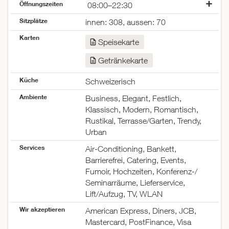
Öffnungszeiten
08:00–22:30
Montag
08:00–22:30
Sitzplätze
innen: 308, aussen: 70
Dienstag
08:00–22:30
Karten
Mittwoch
08:00–22:30
Speisekarte
Donnerstag
08:00–22:30
Getränkekarte
Freitag
08:00–00:00
Samstag
08:00–00:00
Küche
Schweizerisch
Sonntag
09:00–22:00
Ambiente
Business, Elegant, Festlich,
Klassisch, Modern, Romantisch,
Rustikal, Terrasse/Garten, Trendy,
Urban
Services
Air-Conditioning, Bankett,
Barrierefrei, Catering, Events,
Fumoir, Hochzeiten, Konferenz-/
Seminarräume, Lieferservice,
Lift/Aufzug, TV, WLAN
Wir akzeptieren
American Express, Diners, JCB,
Mastercard, PostFinance, Visa