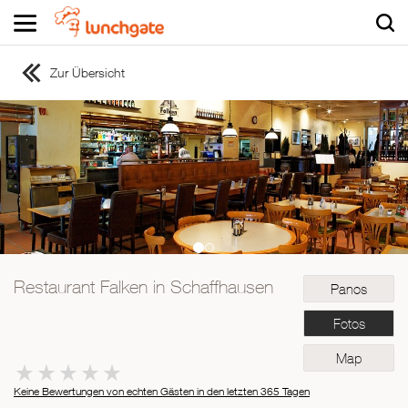
Zur Übersicht
ZUR STARTSEITE
ZUR RESTAURANTSUCHE
Asiatisch
Italienisch
Französisch
Traditionell
Vegetarisch
Restaurant Falken in Schaffhausen
Panos
Mexikanisch
Spanisch
Fotos
Map
Keine Bewertungen von echten Gästen in den letzten 365 Tagen