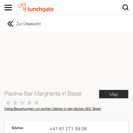
Zur Übersicht
ZUR STARTSEITE
ZUR RESTAURANTSUCHE
Asiatisch
Italienisch
Französisch
Traditionell
Vegetarisch
Piadina-Bar Margherita in Basel
Map
Mexikanisch
Spanisch
Keine Bewertungen von echten Gästen in den letzten 365 Tagen
Telefon
+41 61 271 59 08