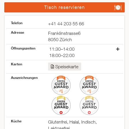
Tisch reservieren
Telefon
+41 44 203 55 66
Adresse
Franklinstrasse6
8050 Zürich
Öffnungszeiten
11:30–14:00
18:00–22:00
Montag
geschlossen
Karten
Speisekarte
Dienstag
11:30–14:00
18:00–22:00
Auszeichnungen
Mittwoch
11:30–14:00
18:00–22:00
Donnerstag
11:30–14:00
18:00–22:00
Freitag
11:30–14:00
18:00–22:00
Samstag
11:30–14:00
Küche
Glutenfrei, Halal, Indisch,
18:00–22:00
Laktosefrei