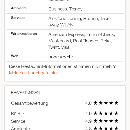
Sonntag
17:30–21:00
Ambiente
Business, Trendy
Services
Air-Conditioning, Brunch, Take-
away, WLAN
Wir akzeptieren
American Express, Lunch-Check,
Mastercard, PostFinance, Reka,
Twint, Visa
Web
oohcurry.ch/
Diese Restaurant-Informationen stimmen nicht mehr?
Melde es Lunchgate hier
BEWERTUNGEN
Gesamtbewertung
4.8
Küche
4.9
Service
4.9
Ambiente
4.8