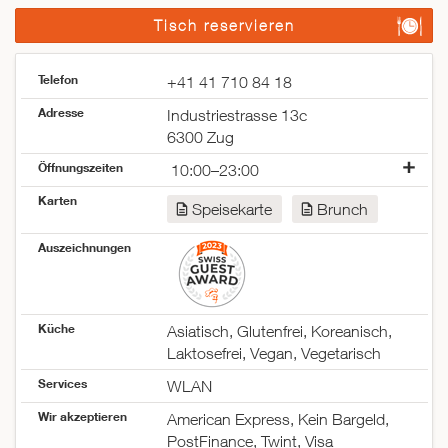
Tisch reservieren
Telefon
+41 41 710 84 18
Adresse
Industriestrasse 13c
6300 Zug
Öffnungszeiten
10:00–23:00
Montag
10:00–23:00
Karten
Speisekarte
Brunch
Dienstag
10:00–23:00
Mittwoch
10:00–23:00
Auszeichnungen
Donnerstag
10:00–23:00
Freitag
10:00–23:00
Samstag
10:00–23:00
Sonntag
10:00–22:00
Küche
Asiatisch, Glutenfrei, Koreanisch,
Laktosefrei, Vegan, Vegetarisch
Services
WLAN
Wir akzeptieren
American Express, Kein Bargeld,
PostFinance, Twint, Visa