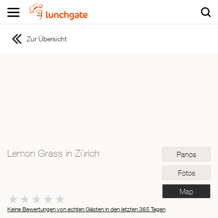
Zur Übersicht
ZUR STARTSEITE
ZUR RESTAURANTSUCHE
Asiatisch
Italienisch
Französisch
Traditionell
Vegetarisch
Lemon Grass in Zürich
Panos
Mexikanisch
Spanisch
Fotos
Map
Keine Bewertungen von echten Gästen in den letzten 365 Tagen