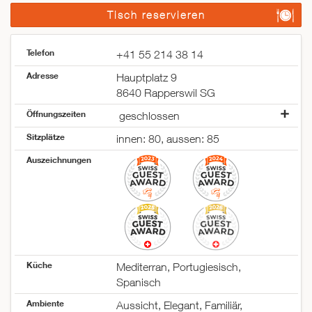
Tisch reservieren
Telefon
+41 55 214 38 14
Adresse
Hauptplatz 9
8640 Rapperswil SG
Öffnungszeiten
geschlossen
Montag
geschlossen
Sitzplätze
innen: 80, aussen: 85
Dienstag
10:00–14:30
Auszeichnungen
17:30–23:00
Mittwoch
10:00–14:30
17:30–23:00
Donnerstag
10:00–14:30
17:30–23:00
Freitag
10:00–14:30
17:30–23:00
Küche
Mediterran, Portugiesisch,
Samstag
11:00–15:00
Spanisch
17:30–23:00
Sonntag
geschlossen
Ambiente
Aussicht, Elegant, Familiär,