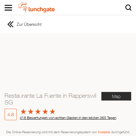
Zur Übersicht
ZUR STARTSEITE
ZUR RESTAURANTSUCHE
Asiatisch
Italienisch
Französisch
Traditionell
Vegetarisch
Restaurante La Fuente in Rapperswil
Map
Mexikanisch
SG
Spanisch
4.8
418 Bewertungen von echten Gästen in den letzten 365 Tagen
Die Online-Reservierung wird mit dem Reservierungssystem von
foratable
durchgeführt.