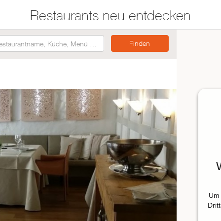
Restaurants neu entdecken
Restaurants auf der
Etwas für jeden
Karte suchen
Geschmack
Asiatisch
Italienisch
Französisch
Traditionell
Vegetarisch
Mexikanisch
Um 
Spanisch
Drit
ZUR RESTAURANTSUCHE