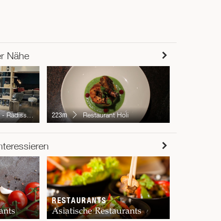
er Nähe
313m
Ne
son Blu Hotel
223m
Restaurant Holi
RESTAUR
nteressieren
Chur
RESTAURANTS
ants
Asiatische Restaurants