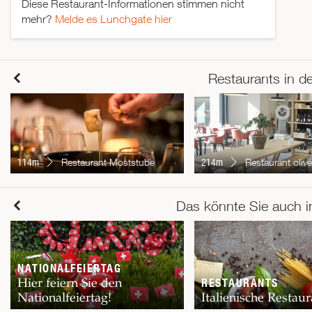
Diese Restaurant-Informationen stimmen nicht
mehr?
Melde es Lunchgate hier
Restaurants in d
114m
Restaurant Moststube
214m
Restaurant olivé - Radis
Das könnte Sie auch i
NATIONALFEIERTAG
Hier feiern Sie den
RESTAURANTS
Nationalfeiertag!
Italienische Restaur