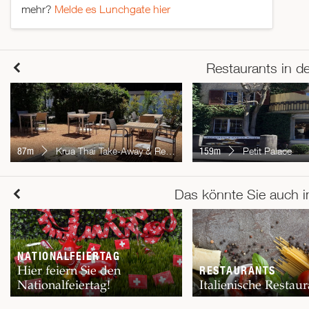
mehr?
Melde es Lunchgate hier
Restaurants in d
87m
Krua Thai Take-Away & Restaurant
159m
Petit Palace
Das könnte Sie auch i
NATIONALFEIERTAG
Hier feiern Sie den
RESTAURANTS
Nationalfeiertag!
Italienische Restaur