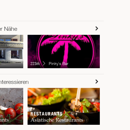
er Nähe
231m
We
223m
Pinky`s Bar
RESTAUR
nteressieren
Chur
RESTAURANTS
ants
Asiatische Restaurants