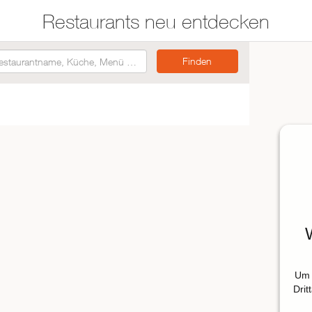
Restaurants neu entdecken
Restaurants auf der
Etwas für jeden
Karte suchen
Geschmack
Asiatisch
Italienisch
Französisch
Traditionell
Vegetarisch
Mexikanisch
Um 
Spanisch
Drit
ZUR RESTAURANTSUCHE