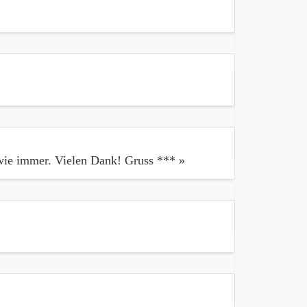
« Wie immer
Bedienung »
« Super sped
Der Service
nett. »
 wie immer. Vielen Dank! Gruss *** »
« Feines Ess
« Essen wie