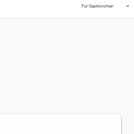
Für Gastronomen
Restaurant Login
Reservierungssystem
Restaurant hinzufügen