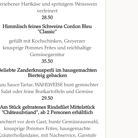
eriebener Hartkäse und spritzigem Weisswein
verfeinert
28.50
Himmlisch feines Schweins Cordon Bleu
"Classic"
gefüllt mit Kochschinken, Greyerzer
knusprige Pommes Frites und reichhaltige
Gemüsegarnitur
35.50
Beliebte Zanderknusperli im hausgemachten
Bierteig gebacken
azu Sauce Tartar, WAHLWEISE bunt gemischter
Salat oder feine Bratkartoffeln und Gemüse
29.50
Am Stück gebratenes Rindsfilet Mittelstück
"Châteaubriand", ab 2 Personen erhältlich
anchiert vor dem Gast, bunte Gemüseauswahl,
knusprige Pommes Frites, hausgemachte
Kräuterhollandaise, mit Nachservice, Garstufe