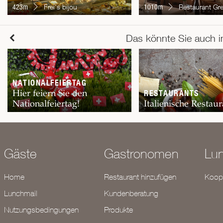
423m
Frei's bijou
1010m
Restaurant Gre
Das könnte Sie auch i
NATIONALFEIERTAG
Hier feiern Sie den
RESTAURANTS
Nationalfeiertag!
Italienische Restaur
Gäste
Gastronomen
Lu
Home
Restaurant hinzufügen
Koope
Lunchmail
Kundenberatung
Nutzungsbedingungen
Produkte