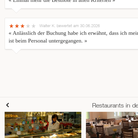
« Einmal mehr die Bestnote in allen Kriterien »
Walter K.
bewertet am 30.06.2026
« Anlässlich der Buchung habe ich erwähnt, dass ich mein
ist beim Personal untergegangen. »
Restaurants in d