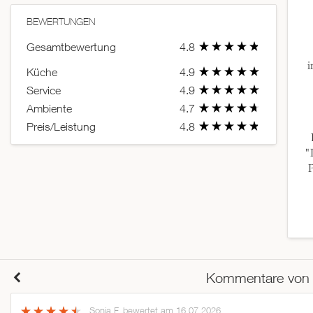
BEWERTUNGEN
Gesamtbewertung
4.8
i
Küche
4.9
Service
4.9
Ambiente
4.7
Preis/Leistung
4.8
"
P
Kommentare von
Sonja F.
bewertet am 16.07.2026