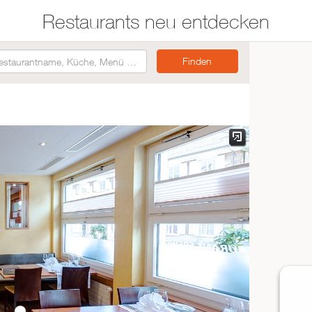
Restaurants neu entdecken
Restaurants auf der
Etwas für jeden
Karte suchen
Geschmack
Asiatisch
Italienisch
Französisch
Traditionell
Vegetarisch
Mexikanisch
Spanisch
ZUR RESTAURANTSUCHE