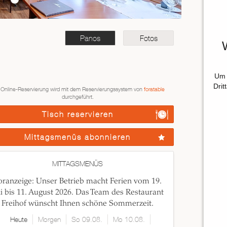
Panos
Fotos
Um 
Drit
 Online-Reservierung wird mit dem Reservierungssystem von
foratable
durchgeführt.
Tisch reservieren
Mittagsmenüs abonnieren
MITTAGSMENÜS
oranzeige: Unser Betrieb macht Ferien vom 19.
li bis 11. August 2026. Das Team des Restaurant
Freihof wünscht Ihnen schöne Sommerzeit.
Heute
Morgen
So 09.08.
Mo 10.08.