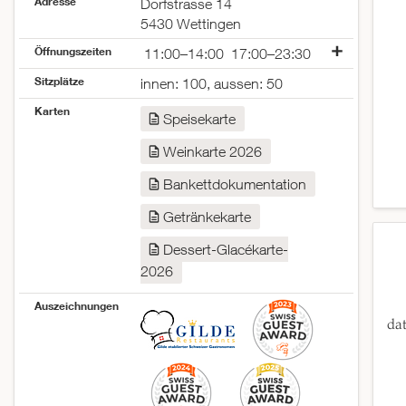
Adresse
Dorfstrasse 14
5430 Wettingen
Öffnungszeiten
11:00–14:00
17:00–23:30
Montag
geschlossen
Sitzplätze
innen: 100, aussen: 50
Dienstag
geschlossen
Karten
Mittwoch
08:30–14:00
17:00–23:30
Speisekarte
Donnerstag
geschlossen
Weinkarte 2026
Freitag
11:00–14:00
17:00–23:30
Samstag
11:00–14:00
17:00–23:30
Bankettdokumentation
Sonntag
11:00–21:00
Getränkekarte
Dessert-Glacékarte-
2026
Auszeichnungen
da