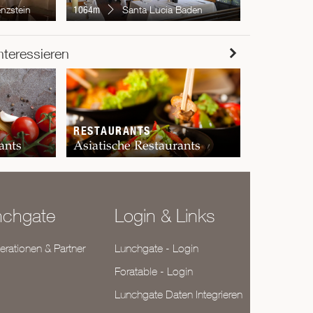
nzstein
1064m
Santa Lucia Baden
RESTAUR
nteressieren
Chur
RESTAURANTS
ants
Asiatische Restaurants
nchgate
Login & Links
rationen & Partner
Lunchgate - Login
Foratable - Login
Lunchgate Daten Integrieren