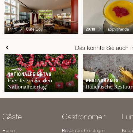
144m
Café Boy
207m
Happy Panda
Das könnte Sie auch i
NATIONALFEIERTAG
Hier feiern Sie den
RESTAURANTS
Nationalfeiertag!
Italienische Restaur
Gäste
Gastronomen
Lu
Home
Restaurant hinzufügen
Koope