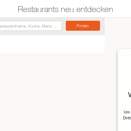
Restaurants neu entdecken
Restaurants auf der
Etwas für jeden
Karte suchen
Geschmack
Asiatisch
Italienisch
Französisch
Traditionell
Vegetarisch
Mexikanisch
Um 
Spanisch
Drit
ZUR RESTAURANTSUCHE