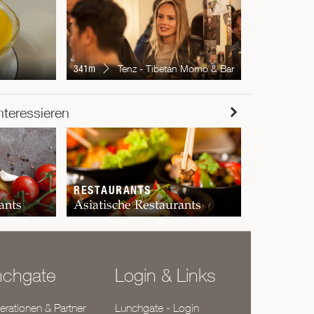
341m
Tenz - Tibetan Momo & Bar
RESTAUR
nteressieren
Chur
RESTAURANTS
ants
Asiatische Restaurants
nchgate
Login & Links
rationen & Partner
Lunchgate - Login