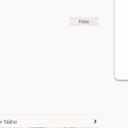
Fotos
er Nähe
353m
Ta