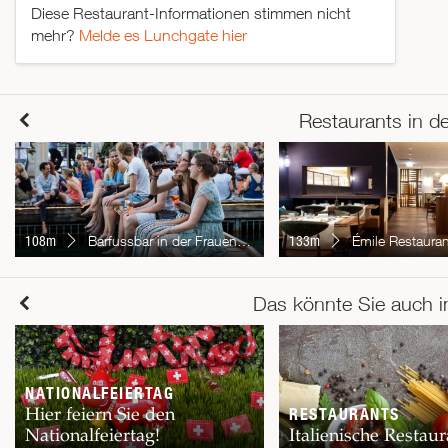
Diese Restaurant-Informationen stimmen nicht
mehr?
Melde es Lunchgate hier
Restaurants in d
108m
Barfussbar in der Frauenbadi, Badekiosk, Bar, Eventlocation
133m
Émile Restauran
Das könnte Sie auch i
NATIONALFEIERTAG
Hier feiern Sie den
RESTAURANTS
Nationalfeiertag!
Italienische Restaur