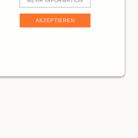
MEHR INFORMATION
AKZEPTIEREN
r 7
197m
Milchbar
ANTS
RESTAURANTS
Traditionelle Restaurants