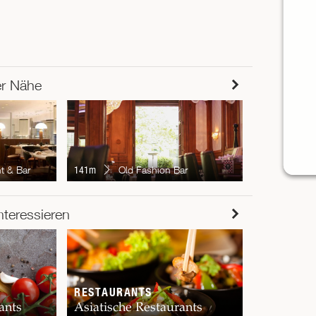
er Nähe
155m
Pie
t & Bar
141m
Old Fashion Bar
RESTAUR
nteressieren
Chur
RESTAURANTS
ants
Asiatische Restaurants