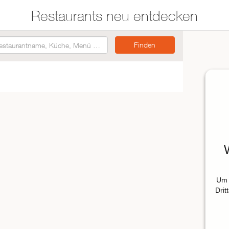
Restaurants neu entdecken
Restaurants auf der
Etwas für jeden
Karte suchen
Geschmack
Asiatisch
Italienisch
Französisch
Traditionell
Vegetarisch
Um 
Mexikanisch
Drit
Spanisch
ZUR RESTAURANTSUCHE