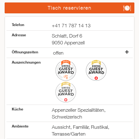
Tisch reservieren
Telefon
+41 71 787 14 13
Adresse
Schlatt, Dorf 6
9050 Appenzell
Öffnungszeiten
offen
Montag
offen
Auszeichnungen
Dienstag
geschlossen
Mittwoch
geschlossen
Donnerstag
offen
Freitag
offen
Samstag
offen
Sonntag
offen
Küche
Appenzeller Spezialitäten,
Schweizerisch
Ambiente
Aussicht, Familiär, Rustikal,
Terrasse/Garten