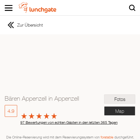
Zur Übersicht
ZUR STARTSEITE
ZUR RESTAURANTSUCHE
Asiatisch
Italienisch
Französisch
Traditionell
Vegetarisch
Bären Appenzell in Appenzell
Fotos
Mexikanisch
Spanisch
4.9
Map
97 Bewertungen von echten Gästen in den letzten 365 Tagen
Die Online-Reservierung wird mit dem Reservierungssystem von
foratable
durchgeführt.