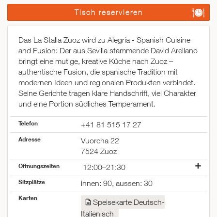
Tisch reservieren
Das La Stalla Zuoz wird zu Alegría - Spanish Cuisine
and Fusion: Der aus Sevilla stammende David Arellano
bringt eine mutige, kreative Küche nach Zuoz –
authentische Fusion, die spanische Tradition mit
modernen Ideen und regionalen Produkten verbindet.
Seine Gerichte tragen klare Handschrift, viel Charakter
und eine Portion südliches Temperament.
Telefon
+41 81 515 17 27
Adresse
Vuorcha 22
7524 Zuoz
Öffnungszeiten
12:00–21:30
Montag
12:00–21:30
Sitzplätze
innen: 90, aussen: 30
Dienstag
12:00–21:30
Karten
Mittwoch
12:00–21:30
Speisekarte Deutsch-
Donnerstag
12:00–21:30
Italienisch