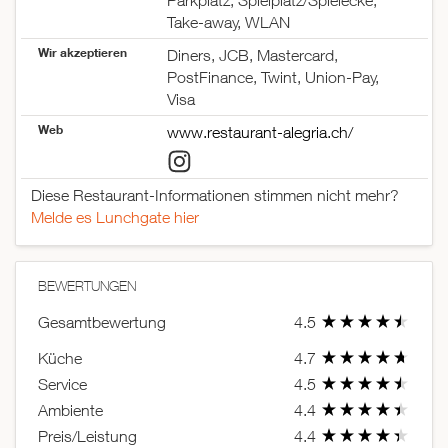
Parkplatz, Spielplatz/Spielecke,
Take-away, WLAN
Wir akzeptieren
Diners, JCB, Mastercard,
PostFinance, Twint, Union-Pay,
Visa
Web
www.restaurant-alegria.ch/
Diese Restaurant-Informationen stimmen nicht mehr?
Melde es Lunchgate hier
BEWERTUNGEN
Gesamtbewertung
4.5
Küche
4.7
Service
4.5
Ambiente
4.4
Preis/Leistung
4.4