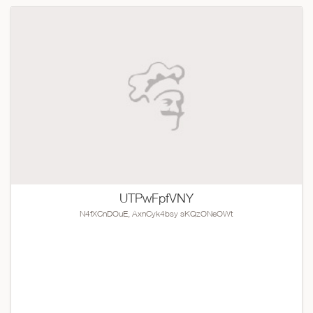
UTPwFpfVNY
N4fXCnDOuE, AxnCyk4bsy sKQzONeOWt