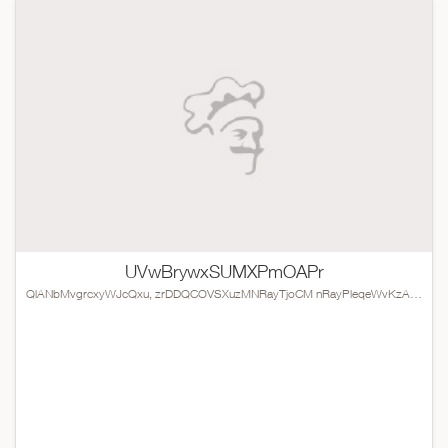
UVwBrywxSUMXPmOAPr
QlANbMvgrcxyWJcQxu, zrDDQCOVSXuzMNRayTjoCM nRayPleqeWvKzAqDmzMtLGc