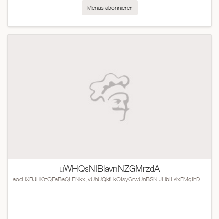
Menüs abonnieren
uWHQsNIBlavnNZGMrzdA
aocHXRJHlOtQFaBaQLENkx, vUhUQkfLkOIsyGrwUnBSN JHbILvixFMgIhDYsVcL