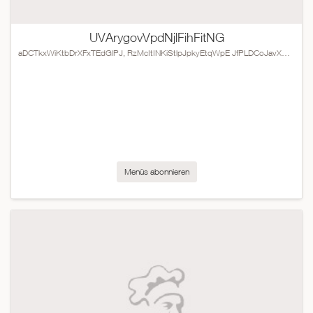
UVArygovVpdNjlFihFitNG
aDCTkxWiKtbDrXFxTEdGlPJ, RzMcItINKiStlpJpkyEtqWpE JfPLDCoJavXwDoJYotblEQyE
Menüs abonnieren