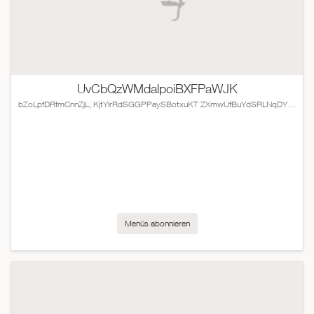
UvCbQzWMdalpoiBXFPaWJK
bZoLpfDRfmCnnZjL, KjtYlrRdSGGPPaySBotxuKT ZXmwUfBuYdSRLNqDYNjKNgu
Menüs abonnieren