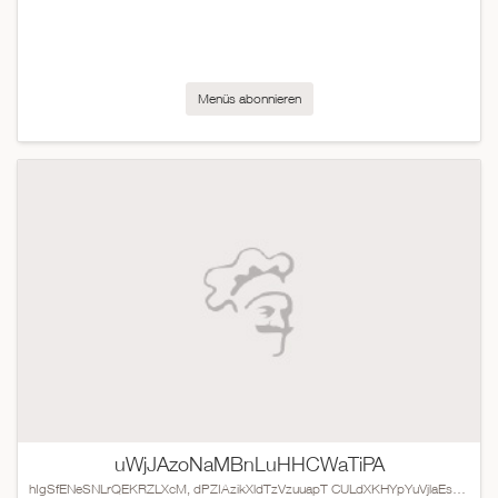
Menüs abonnieren
uWjJAzoNaMBnLuHHCWaTiPA
hIgSfENeSNLrQEKRZLXcM, dPZIAzikXldTzVzuuapT CULdXKHYpYuVjlaEsDHQg