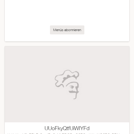
Menüs abonnieren
UUoFkyQtfUiWIYFd