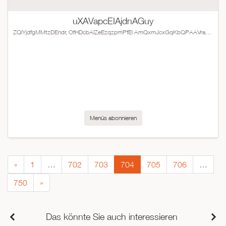
uXAVapcEIAjdnAGuy
ZQlYjdfgMMtzDEndr, OfHDcbAlZeEzqzpmPfEl AmQxmJcxGqKbQPAAVraFTC
Menüs abonnieren
«
1
…
702
703
704
705
706
…
750
»
Das könnte Sie auch interessieren