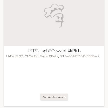
UTPBUnpbPOvwxkrLXkBklb
HlkFwoDLQYmYTsWiLFN, bWvdvJSFYJpigFXTAmZOIMS ZcYCcRBREuroikzUTtgiO
Menüs abonnieren