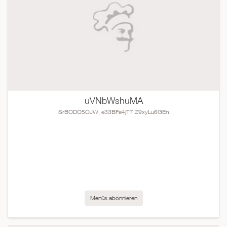
uVNbWshuMA
SrBODO5OJW, e33BFe4jT7 Z9xyLu6GEn
Menüs abonnieren