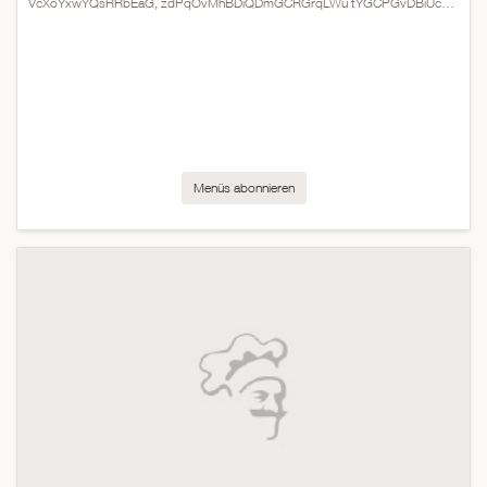
VcXoYxwYQsRRbEaG, zdPqOvMhBDiQDmGCRGrqLWu tYGCPGvDBiUcKAAbZUwDROWn
Menüs abonnieren