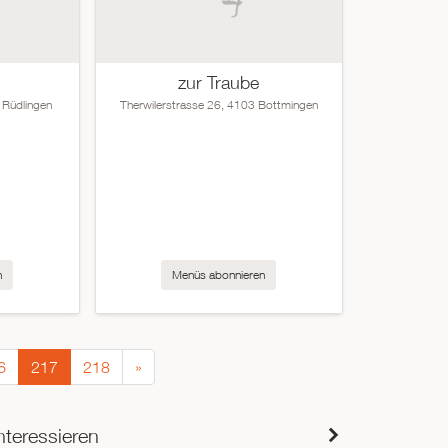
zur Traube
 Rüdlingen
Therwilerstrasse 26, 4103 Bottmingen
n
Menüs abonnieren
6
217
218
»
nteressieren