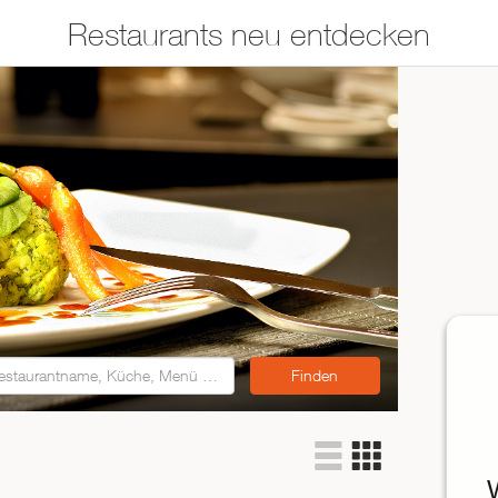
Restaurants neu entdecken
Restaurants auf der
Etwas für jeden
Karte suchen
Geschmack
Asiatisch
Italienisch
Französisch
Traditionell
Vegetarisch
Mexikanisch
Spanisch
ZUR RESTAURANTSUCHE