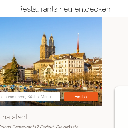
Restaurants neu entdecken
Restaurants auf der
Etwas für jeden
Karte suchen
Geschmack
Asiatisch
Italienisch
Französisch
Traditionell
Vegetarisch
Mexikanisch
Spanisch
mmatstadt
ZUR RESTAURANTSUCHE
ürichs Restaurants? Perfekt. Die grösste