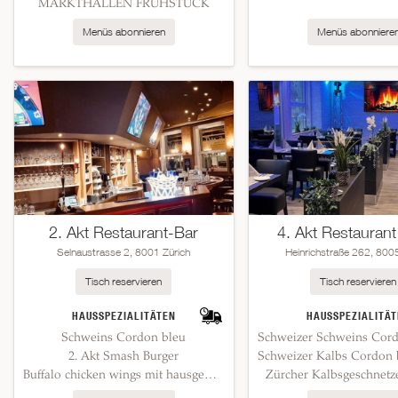
MARKTHALLEN FRÜHSTÜCK
Menüs abonnieren
Menüs abonniere
2. Akt Restaurant-Bar
4. Akt Restaurant
Selnaustrasse 2, 8001 Zürich
Heinrichstraße 262, 800
Tisch reservieren
Tisch reservieren
HAUSSPEZIALITÄTEN
HAUSSPEZIALITÄT
Schweins Cordon bleu
2. Akt Smash Burger
Buffalo chicken wings mit hausgemachter BBQ Sauce
Zürcher Kalbsgeschnetz