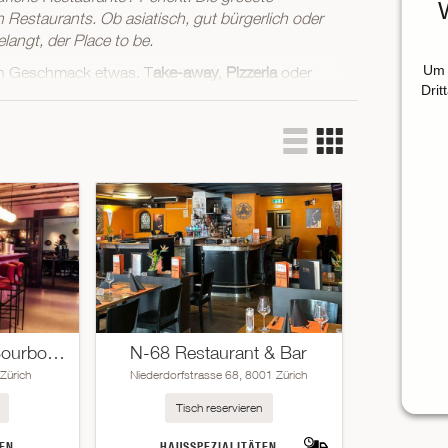
 Restaurants. Ob asiatisch, gut bürgerlich oder
angt, der Place to be.
Um 
den Geschmack etwas. T
ake-away
,
Pizzeria
oder
Drit
Langstrasse
über klassisch
italienische
uf den Zürichsee
alles rund ums Thema
Essen
.
is 5
mit vielen stylishen
Szenebars
und
 Sie also noch? Gehen Sie auf kulinarische
ard erhalten und gehören damit
zu den besten
Restaurant Turm x Bourbon Bar
N-68 Restaurant & Bar
Zürich
Niederdorfstrasse 68, 8001 Zürich
Tisch reservieren
EN
HAUSSPEZIALITÄTEN