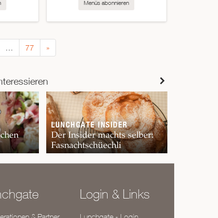
n
Menüs abonnieren
…
77
»
nteressieren
LUNCHGATE INSIDER
schen
Der Insider machts selber:
Fasnachtschüechli
nchgate
Login & Links
rationen & Partner
Lunchgate - Login