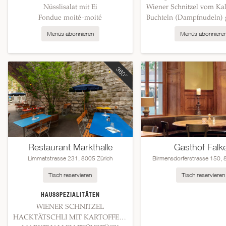
Nüsslisalat mit Ei
Fondue moité-moité
Menüs abonnieren
Menüs abonniere
Restaurant Markthalle
Gasthof Falk
Limmatstrasse 231, 8005 Zürich
Birmensdorferstrasse 150, 
Tisch reservieren
Tisch reservieren
HAUSSPEZIALITÄTEN
WIENER SCHNITZEL
HACKTÄTSCHLI MIT KARTOFFELSTAMPF