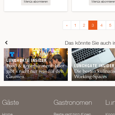
Menüs abonnieren
Menüs abonniere
«
1
2
3
4
5
Das könnte Sie auch i
LUNCHGATE INSIDER
Food & Entertainment: Hier
LUNCHGATE INSIDER
gibt’s nicht nur was für den
Die besten kulinari
Gaumen
Working-Spaces
Gäste
Gastronomen
Lu
Home
Restaurant hinzufügen
Koope