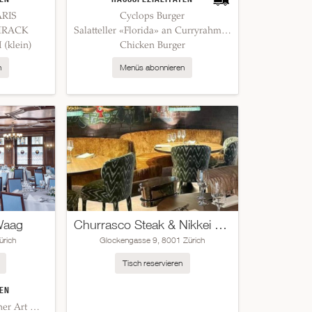
ARIS
Cyclops Burger
MRACK
Salatteller «Florida» an Curryrahmsauce
(klein)
Chicken Burger
n
Menüs abonnieren
Waag
Churrasco Steak & Nikkei Cuisine
ürich
Glockengasse 9, 8001 Zürich
Tisch reservieren
EN
Kalbsgeschnetzeltes Zürcher Art mit/ohne Kalbsnieren mit Butterrösti