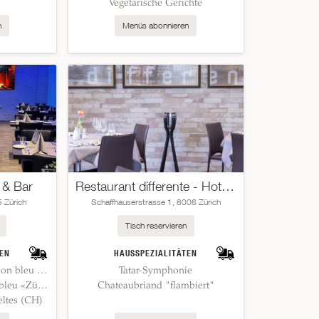
Vegetarische Gerichte
n
Menüs abonnieren
 & Bar
Restaurant differente - Hotel Krone Unterstrass
5 Zürich
Schaffhauserstrasse 1, 8006 Zürich
Tisch reservieren
EN
HAUSSPEZIALITÄTEN
Schweizer Schweins Cordon bleu «Züri Original»
Tatar-Symphonie
Schweizer Kalbs Cordon bleu «Züri Original»
Chateaubriand "flambiert"
eltes (CH)