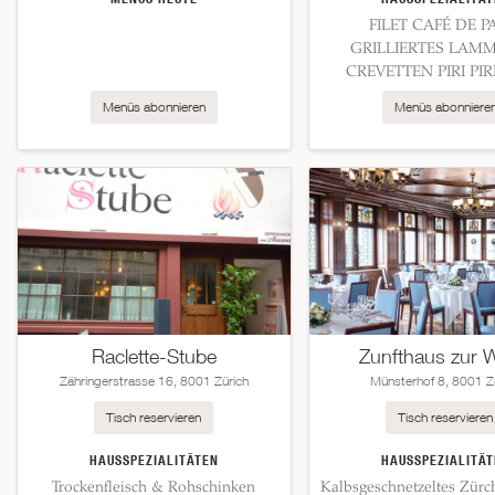
FILET CAFÉ DE P
GRILLIERTES LAM
CREVETTEN PIRI PIRI 
Menüs abonnieren
Menüs abonniere
Raclette-Stube
Zunfthaus zur 
Zähringerstrasse 16, 8001 Zürich
Münsterhof 8, 8001 Z
Tisch reservieren
Tisch reservieren
HAUSSPEZIALITÄTEN
HAUSSPEZIALITÄT
Trockenfleisch & Rohschinken