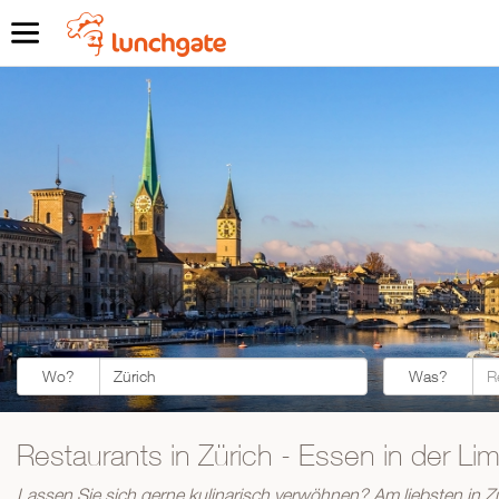
Was?
Wo?
Was?
Restaurants in Zürich - Essen in der Li
ZUR STARTSEITE
Lassen Sie sich gerne kulinarisch verwöhnen? Am liebsten in Z