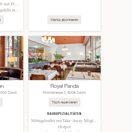
Wiener Schnitzel vom Kalb mit Preiselbeeren und Kartoffel-Gurkensalat
Buchteln (Dampfnudeln) gefüllt mit Aprikosen und Vanillesauce
n
Menüs abonnieren
en
Royal Panda
8003 Zürich
Forchstrasse 2, 8008 Zürich
Tisch reservieren
HAUSSPEZIALITÄTEN
Mittagsbuffet mit Take-Away Möglichkeit
Hotpot