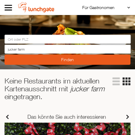
Für Gastronomen
Restaurant Login
ZUR STARTSEITE
Reservierungssystem
Restaurant hinzufügen
ZUR RESTAURANTSUCHE
Asiatisch
Italienisch
Französisch
Traditionell
Keine Restaurants im aktuellen
Kartenausschnitt mit
jucker farm
Vegetarisch
eingetragen.
Mexikanisch
Spanisch
Das könnte Sie auch interessieren