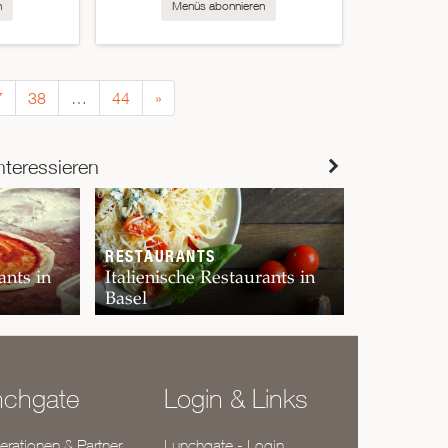
n
Menüs abonnieren
7
38
…
44
»
nteressieren
RESTAURANTS
ants in
Italienische Restaurants in
Basel
nchgate
Login & Links
rationen & Partner
Lunchgate - Login