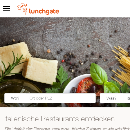
Was?
Wo?
Was?
Italienische Restaurants entdecken
ZUR STARTSEITE
Die Vielfalt der Rezepte, gesunde, frische Zutaten sowie köstl