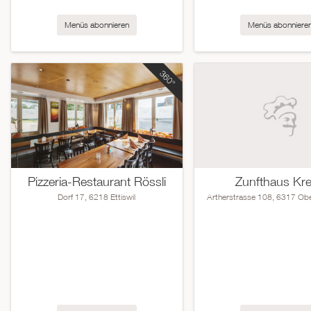
Menüs abonnieren
Menüs abonniere
Pizzeria-Restaurant Rössli
Zunfthaus Kr
Dorf 17, 6218 Ettiswil
Artherstrasse 108, 6317 Obe