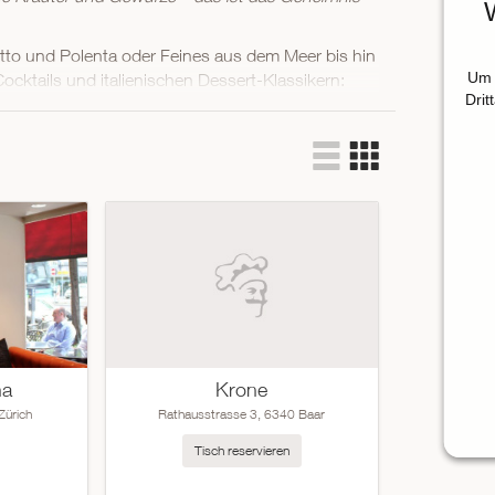
tto und Polenta oder Feines aus dem Meer bis hin
Um 
ocktails und italienischen Dessert-Klassikern:
Drit
ulinarischen Regionen von Südtirol bis Sizilien,
 im Handumdrehen ein in den Geschmack des
na
Krone
Zürich
Rathausstrasse 3, 6340 Baar
Tisch reservieren