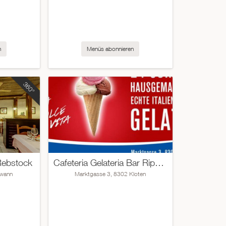
n
Menüs abonnieren
 Rebstock
Cafeteria Gelateria Bar Ripasso
Twann
Marktgasse 3, 8302 Kloten