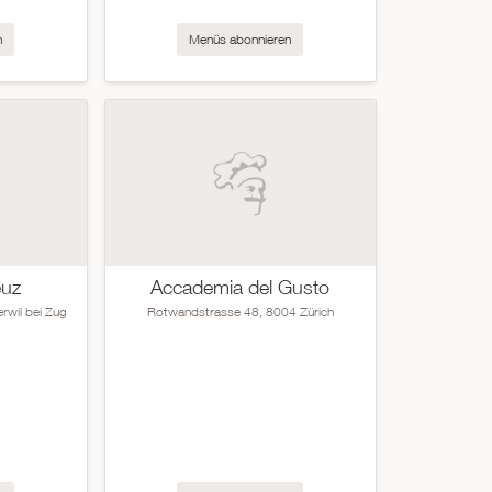
n
Menüs abonnieren
euz
Accademia del Gusto
rwil bei Zug
Rotwandstrasse 48, 8004 Zürich