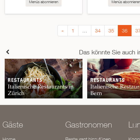
Menüs abonnieren
Menüs abonniere
«
1
…
34
35
36
3
Das könnte Sie auch i
RESTAURANTS
RESTAURANTS
Italienische Restaurants in
Italienische Restaur
Zürich
Bern
Gäste
Gastronomen
Lu
Home
Restaurant hinzufügen
Koope