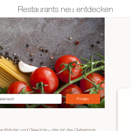
Restaurants neu entdecken
Restaurants auf der
Etwas für jeden
Karte suchen
Geschmack
Asiatisch
Italienisch
Französisch
Traditionell
Vegetarisch
Mexikanisch
Spanisch
ZUR RESTAURANTSUCHE
iche Kräuter und Gewürze – das ist das Geheimnis