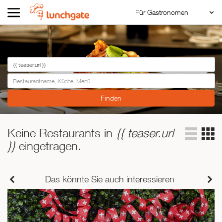
Für Gastronomen
Restaurant Login
ZUR STARTSEITE
Reservierungssystem
Restaurant hinzufügen
ZUR RESTAURANTSUCHE
Asiatisch
Italienisch
Französisch
Traditionell
Keine Restaurants in
{{ teaser.url
}}
eingetragen.
Vegetarisch
Mexikanisch
Spanisch
Das könnte Sie auch interessieren