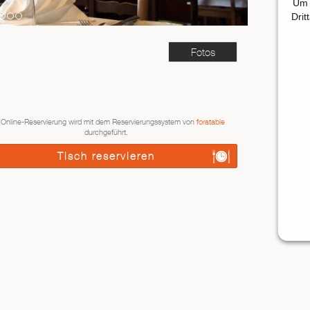
Um 
Drit
Fotos
 Online-Reservierung wird mit dem Reservierungssystem von
foratable
durchgeführt.
Tisch reservieren