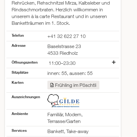
Rehrücken, Rehschnitzel Mirza, Kalbsleber und
Rindsschmorbraten. Herzlich willkommen in
unserem à la carte Restaurant und in unseren
Banketträumen im 1. Stock.
Telefon
+41 32 622 27 10
Adresse
Baselstrasse 23
4533 Riedholz
Öffnungszeiten
11:00–23:30
Montag
11:00–23:30
Sitzplätze
innen: 55, aussen: 55
Dienstag
11:00–23:30
Karten
Mittwoch
geschlossen
Frühling im Pöschtli
Donnerstag
geschlossen
Freitag
11:00–23:30
Auszeichnungen
Samstag
11:00–23:30
Sonntag
11:00–21:00
Ambiente
Familiär, Modern,
Terrasse/Garten
Services
Bankett, Take-away