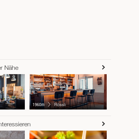
er Nähe
2977m
S
1960m
Rössli
RESTAUR
nteressieren
Chur