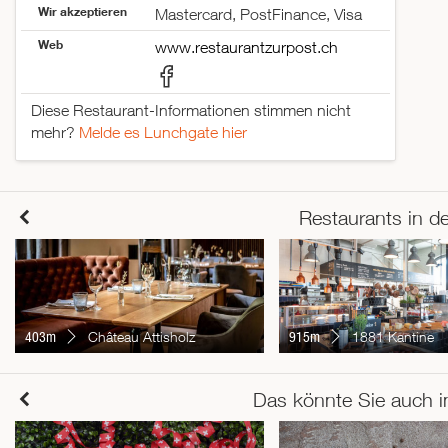
Wir akzeptieren
Mastercard, PostFinance, Visa
Web
www.restaurantzurpost.ch
Diese Restaurant-Informationen stimmen nicht
mehr?
Melde es Lunchgate hier
Restaurants in d
403m
Château Attisholz
915m
1881 Kantine
Das könnte Sie auch i