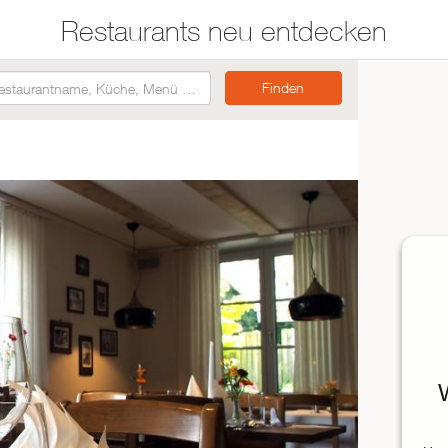
Restaurants neu entdecken
Restaurants auf der
Etwas für jeden
Karte suchen
Geschmack
Asiatisch
Italienisch
Französisch
Traditionell
Vegetarisch
Mexikanisch
Spanisch
ZUR RESTAURANTSUCHE