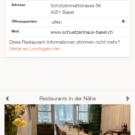
Adresse
Schützenmattstrasse 56
4051 Basel
Öffnungszeiten
offen
Montag
offen
Web
www.schuetzenhaus-basel.ch
Dienstag
offen
Diese Restaurant-Informationen stimmen nicht mehr?
Mittwoch
offen
Melde es Lunchgate hier
Donnerstag
offen
Freitag
offen
Samstag
offen
Sonntag
geschlossen
Restaurants in der Nähe