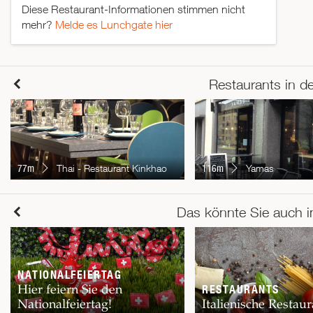
Diese Restaurant-Informationen stimmen nicht
mehr?
Melde es Lunchgate hier
Restaurants in d
77m
Thai - Restaurant Kinkhao
116m
Yamas
Das könnte Sie auch i
NATIONALFEIERTAG
Hier feiern Sie den
RESTAURANTS
Nationalfeiertag!
Italienische Restaur