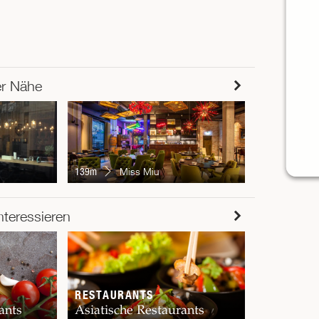
er Nähe
154m
YA
139m
Miss Miu
RESTAUR
nteressieren
Chur
RESTAURANTS
ants
Asiatische Restaurants