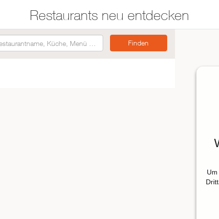
Restaurants neu entdecken
Restaurants auf der
Etwas für jeden
Karte suchen
Geschmack
Asiatisch
Italienisch
Französisch
Traditionell
Vegetarisch
Um 
Mexikanisch
Drit
Spanisch
ZUR RESTAURANTSUCHE