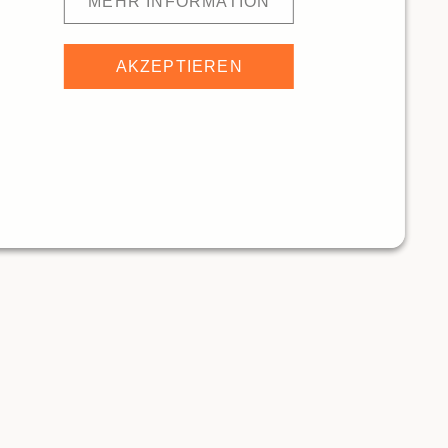
MEHR INFORMATION
AKZEPTIEREN
LDA Europaallee
190m
Trübli Bar-Restaurant
ANTS
RESTAURANTS
Traditionelle Restaurants