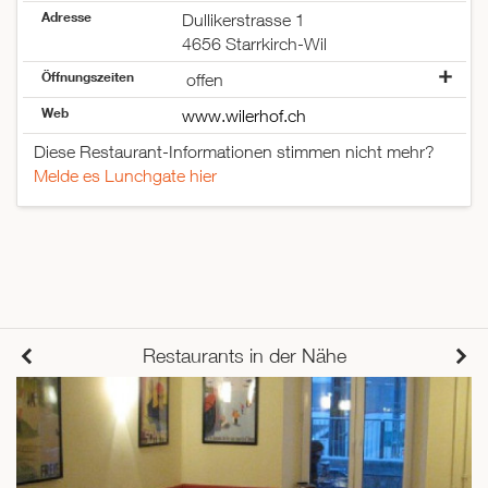
Adresse
Dullikerstrasse 1
4656 Starrkirch-Wil
Öffnungszeiten
offen
Montag
geschlossen
Web
www.wilerhof.ch
Dienstag
geschlossen
Diese Restaurant-Informationen stimmen nicht mehr?
Mittwoch
offen
Melde es Lunchgate hier
Donnerstag
offen
Freitag
offen
Samstag
offen
Sonntag
offen
Restaurants in der Nähe