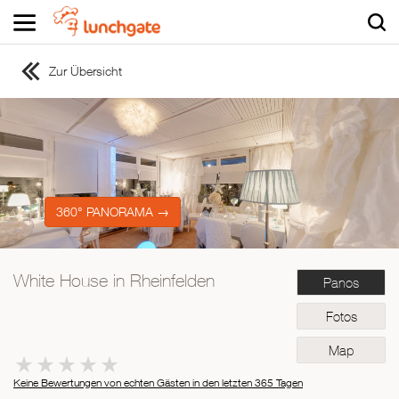
Zur Übersicht
ZUR STARTSEITE
ZUR RESTAURANTSUCHE
Asiatisch
Italienisch
Französisch
360° PANORAMA →
Traditionell
Vegetarisch
White House in Rheinfelden
Panos
Mexikanisch
Spanisch
Fotos
Map
Keine Bewertungen von echten Gästen in den letzten 365 Tagen