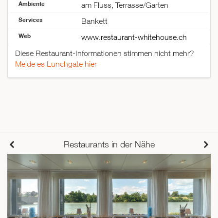
Ambiente
am Fluss, Terrasse/Garten
Samstag
18:00–23:00
Sonntag
12:00–21:00
Services
Bankett
Web
www.restaurant-whitehouse.ch
Diese Restaurant-Informationen stimmen nicht mehr?
Melde es Lunchgate hier
Restaurants in der Nähe