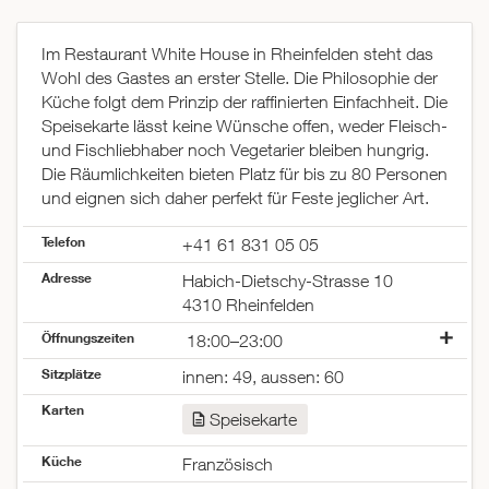
Im Restaurant White House in Rheinfelden steht das
Wohl des Gastes an erster Stelle. Die Philosophie der
Küche folgt dem Prinzip der raffinierten Einfachheit. Die
Speisekarte lässt keine Wünsche offen, weder Fleisch-
und Fischliebhaber noch Vegetarier bleiben hungrig.
Die Räumlichkeiten bieten Platz für bis zu 80 Personen
und eignen sich daher perfekt für Feste jeglicher Art.
Telefon
+41 61 831 05 05
Adresse
Habich-Dietschy-Strasse 10
4310 Rheinfelden
Öffnungszeiten
18:00–23:00
Montag
12:00–14:00
Sitzplätze
innen: 49, aussen: 60
18:00–23:00
Karten
Dienstag
geschlossen
Speisekarte
Mittwoch
geschlossen
Donnerstag
18:00–23:00
Küche
Französisch
Freitag
18:00–23:00