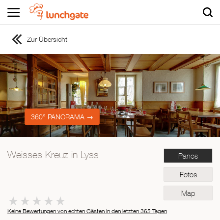
Zur Übersicht
ZUR STARTSEITE
ZUR RESTAURANTSUCHE
Asiatisch
Italienisch
Französisch
360° PANORAMA →
Traditionell
Vegetarisch
Weisses Kreuz in Lyss
Panos
Mexikanisch
Spanisch
Fotos
Map
Keine Bewertungen von echten Gästen in den letzten 365 Tagen