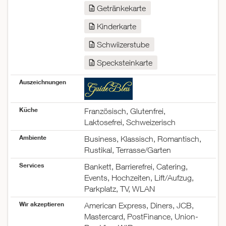
Getränkekarte
Freitag
07:00–23:30
Samstag
07:30–23:30
Kinderkarte
Sonntag
08:00–22:30
Schwiizerstube
Specksteinkarte
Auszeichnungen
Küche
Französisch, Glutenfrei,
Laktosefrei, Schweizerisch
Ambiente
Business, Klassisch, Romantisch,
Rustikal, Terrasse/Garten
Services
Bankett, Barrierefrei, Catering,
Events, Hochzeiten, Lift/Aufzug,
Parkplatz, TV, WLAN
Wir akzeptieren
American Express, Diners, JCB,
Mastercard, PostFinance, Union-