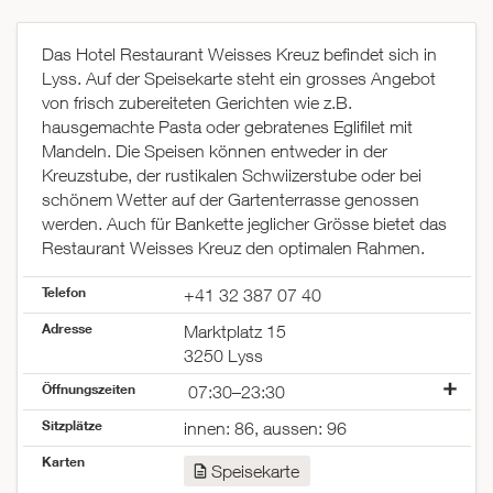
Das Hotel Restaurant Weisses Kreuz befindet sich in
Lyss. Auf der Speisekarte steht ein grosses Angebot
von frisch zubereiteten Gerichten wie z.B.
hausgemachte Pasta oder gebratenes Eglifilet mit
Mandeln. Die Speisen können entweder in der
Kreuzstube, der rustikalen Schwiizerstube oder bei
schönem Wetter auf der Gartenterrasse genossen
werden. Auch für Bankette jeglicher Grösse bietet das
Restaurant Weisses Kreuz den optimalen Rahmen.
Telefon
+41 32 387 07 40
Adresse
Marktplatz 15
3250 Lyss
Öffnungszeiten
07:30–23:30
Montag
07:00–23:30
Sitzplätze
innen: 86, aussen: 96
Dienstag
07:00–23:30
Karten
Mittwoch
07:00–23:30
Speisekarte
Donnerstag
07:00–23:30