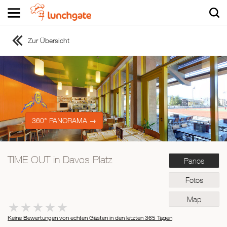
Zur Übersicht
ZUR STARTSEITE
ZUR RESTAURANTSUCHE
Asiatisch
Italienisch
Französisch
360° PANORAMA →
Traditionell
Vegetarisch
TIME OUT in Davos Platz
Panos
Mexikanisch
Spanisch
Fotos
Map
Keine Bewertungen von echten Gästen in den letzten 365 Tagen