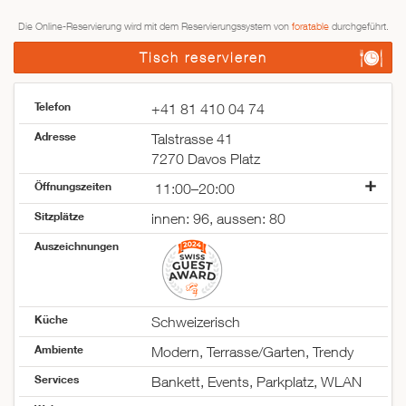
Die Online-Reservierung wird mit dem Reservierungssystem von
foratable
durchgeführt.
Tisch reservieren
Telefon
+41 81 410 04 74
Adresse
Talstrasse 41
7270 Davos Platz
Öffnungszeiten
11:00–20:00
Montag
08:30–17:00
Sitzplätze
innen: 96, aussen: 80
Dienstag
08:30–17:00
Auszeichnungen
Mittwoch
08:30–17:00
Donnerstag
08:30–17:00
Freitag
08:30–17:00
Samstag
11:00–20:00
Küche
Schweizerisch
Sonntag
11:00–20:00
Ambiente
Modern, Terrasse/Garten, Trendy
Services
Bankett, Events, Parkplatz, WLAN