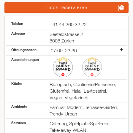
Tisch reservieren
Telefon
+41 44 260 32 22
Adresse
Seefeldstrasse 2
8008 Zürich
Öffnungszeiten
07:00–23:30
Montag
07:00–22:30
Auszeichnungen
Dienstag
07:00–22:30
Mittwoch
07:00–22:30
Donnerstag
07:00–22:30
Freitag
07:00–23:30
Küche
Biologisch, Confiserie/Patisserie,
Samstag
08:00–23:30
Glutenfrei, Halal, Laktosefrei,
Sonntag
09:00–22:30
Vegan, Vegetarisch
Ambiente
Familiär, Modern, Terrasse/Garten,
Trendy, Urban
Services
Catering, Spielplatz/Spielecke,
Take-away, WLAN