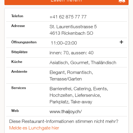
Telefon
+41 62 875 77 77
Adresse
St. Laurentiusstrasse 5
4613 Rickenbach SO
Öffnungszeiten
11:00–23:00
Montag
geschlossen
Sitzplätze
innen: 70, aussen: 40
Dienstag
11:00–23:00
Küche
Mittwoch
11:00–23:00
Asiatisch, Gourmet, Thailändisch
Donnerstag
11:00–23:00
Ambiente
Elegant, Romantisch,
Freitag
11:00–23:00
Terrasse/Garten
Samstag
11:00–23:00
Services
Sonntag
11:00–23:00
Barrierefrei, Catering, Events,
Hochzeiten, Lieferservice,
Parkplatz, Take-away
Web
www.thaijoy.ch/
Diese Restaurant-Informationen stimmen nicht mehr?
Melde es Lunchgate hier