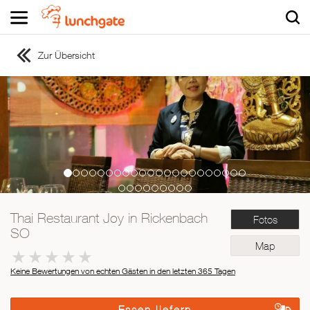
Zur Übersicht
ZUR STARTSEITE
ZUR RESTAURANTSUCHE
Asiatisch
Italienisch
Französisch
Traditionell
Vegetarisch
Thai Restaurant Joy in Rickenbach
Fotos
Mexikanisch
SO
Spanisch
Map
Keine Bewertungen von echten Gästen in den letzten 365 Tagen
Essen liefern