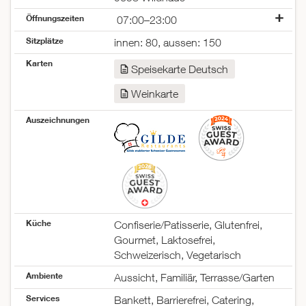
Öffnungszeiten
07:00–23:00
Montag
07:00–23:00
Sitzplätze
innen: 80, aussen: 150
Dienstag
07:00–23:00
Karten
Mittwoch
07:00–23:00
Speisekarte Deutsch
Donnerstag
07:00–23:00
Weinkarte
Freitag
07:00–23:00
Samstag
07:00–23:00
Auszeichnungen
Sonntag
07:00–23:00
Küche
Confiserie/Patisserie, Glutenfrei,
Gourmet, Laktosefrei,
Schweizerisch, Vegetarisch
Ambiente
Aussicht, Familiär, Terrasse/Garten
Services
Bankett, Barrierefrei, Catering,