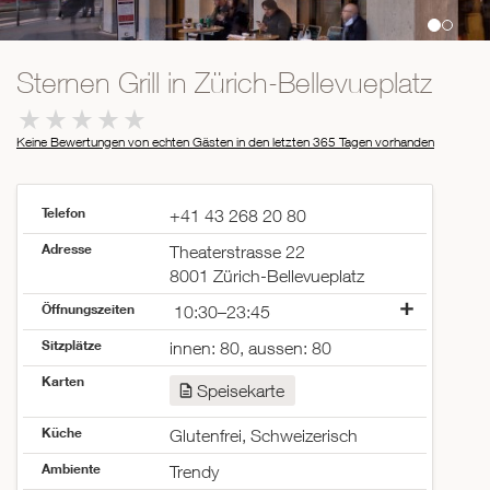
Sternen Grill in Zürich-Bellevueplatz
Keine Bewertungen von echten Gästen in den letzten 365 Tagen
vorhanden
Telefon
+41 43 268 20 80
Adresse
Theaterstrasse 22
8001 Zürich-Bellevueplatz
Öffnungszeiten
10:30–23:45
Montag
10:30–23:45
Sitzplätze
innen: 80, aussen: 80
Dienstag
10:30–23:45
Karten
Mittwoch
10:30–23:45
Speisekarte
Donnerstag
10:30–23:45
Freitag
10:30–23:45
Küche
Glutenfrei, Schweizerisch
Samstag
10:30–23:45
Ambiente
Trendy
Sonntag
10:30–23:45