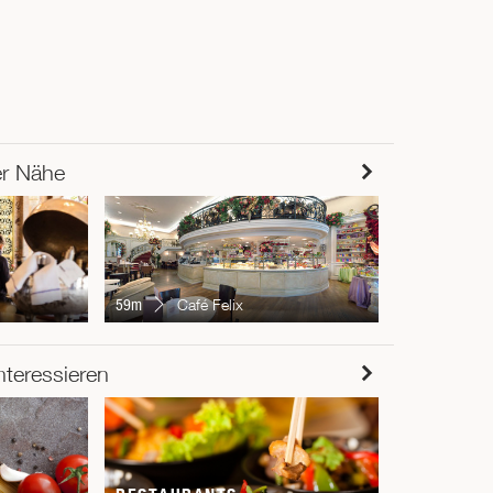
er Nähe
78m
terr
N
59m
Café Felix
RESTAUR
nteressieren
Chur