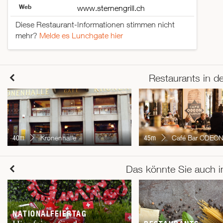
Web
www.sternengrill.ch
Diese Restaurant-Informationen stimmen nicht
mehr?
Melde es Lunchgate hier
Restaurants in d
40m
Kronenhalle
45m
Café Bar ODEO
Das könnte Sie auch i
NATIONALFEIERTAG