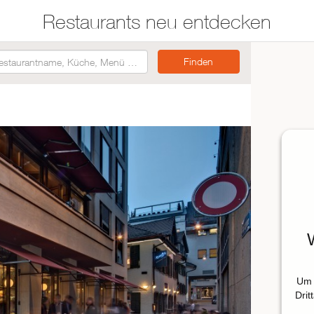
Restaurants neu entdecken
Restaurants auf der
Etwas für jeden
Karte suchen
Geschmack
Asiatisch
Italienisch
Französisch
Traditionell
Vegetarisch
Mexikanisch
Spanisch
Um 
Drit
ZUR RESTAURANTSUCHE