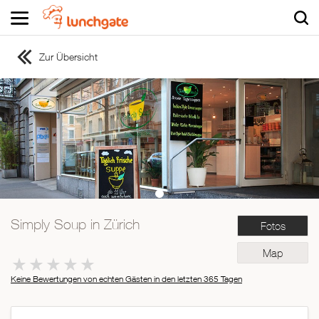
Zur Übersicht
ZUR STARTSEITE
ZUR RESTAURANTSUCHE
Asiatisch
Italienisch
Französisch
Traditionell
Vegetarisch
Simply Soup in Zürich
Fotos
Mexikanisch
Spanisch
Map
Keine Bewertungen von echten Gästen in den letzten 365 Tagen