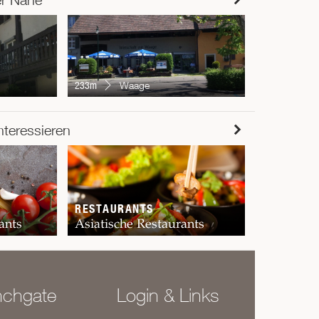
684m
Piz
233m
Waage
RESTAUR
nteressieren
Chur
RESTAURANTS
ants
Asiatische Restaurants
nchgate
Login & Links