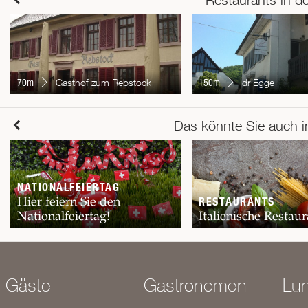
70m
Gasthof zum Rebstock
150m
dr Egge
Das könnte Sie auch i
NATIONALFEIERTAG
Hier feiern Sie den
RESTAURANTS
Nationalfeiertag!
Italienische Restaur
Gäste
Gastronomen
Lu