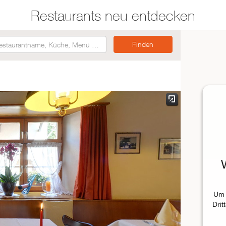
Restaurants neu entdecken
Restaurants auf der
Etwas für jeden
Karte suchen
Geschmack
Asiatisch
Italienisch
Französisch
Traditionell
Vegetarisch
Mexikanisch
Um 
Spanisch
Drit
ZUR RESTAURANTSUCHE