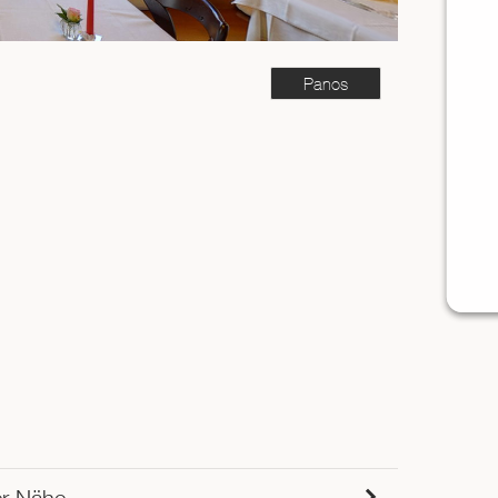
Panos
er Nähe