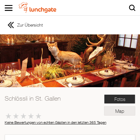
Zur Übersicht
ZUR STARTSEITE
ZUR RESTAURANTSUCHE
Asiatisch
Italienisch
Französisch
Traditionell
Vegetarisch
Schlössli in St. Gallen
Fotos
Mexikanisch
Spanisch
Map
Keine Bewertungen von echten Gästen in den letzten 365 Tagen