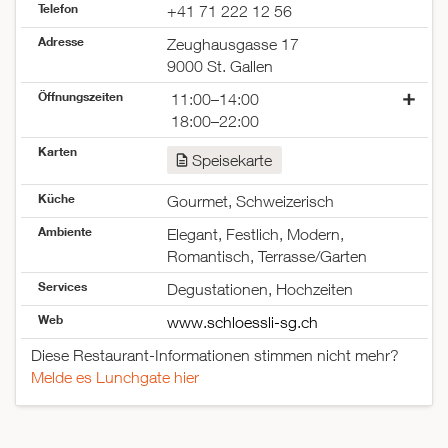
Telefon
+41 71 222 12 56
Adresse
Zeughausgasse 17
9000 St. Gallen
Öffnungszeiten
11:00–14:00
18:00–22:00
Montag
11:00–14:00
Karten
Speisekarte
18:00–22:00
Dienstag
11:00–14:00
Küche
Gourmet, Schweizerisch
18:00–22:00
Mittwoch
11:00–14:00
Ambiente
Elegant, Festlich, Modern,
18:00–22:00
Romantisch, Terrasse/Garten
Donnerstag
11:00–14:00
Services
Degustationen, Hochzeiten
18:00–22:00
Freitag
11:00–14:00
Web
www.schloessli-sg.ch
18:00–22:00
Diese Restaurant-Informationen stimmen nicht mehr?
Samstag
geschlossen
Melde es Lunchgate hier
Sonntag
geschlossen