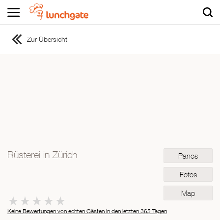
Zur Übersicht
ZUR STARTSEITE
ZUR RESTAURANTSUCHE
Asiatisch
Italienisch
Französisch
Traditionell
Vegetarisch
Rüsterei in Zürich
Panos
Mexikanisch
Spanisch
Fotos
Map
Keine Bewertungen von echten Gästen in den letzten 365 Tagen