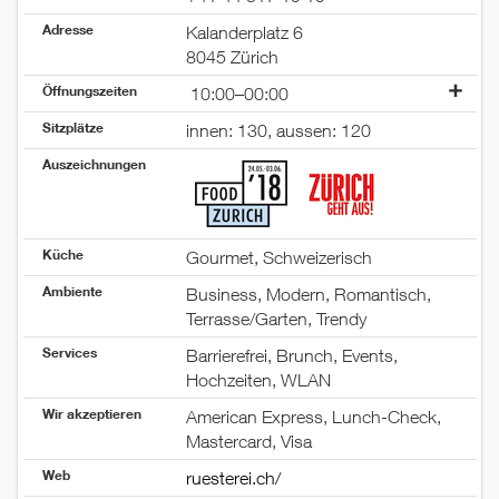
Adresse
Kalanderplatz 6
8045 Zürich
Öffnungszeiten
10:00–00:00
Montag
10:00–00:00
Sitzplätze
innen: 130, aussen: 120
Dienstag
10:00–00:00
Auszeichnungen
Mittwoch
10:00–00:00
Donnerstag
10:00–00:00
Freitag
10:00–00:00
Samstag
10:00–00:00
Küche
Gourmet, Schweizerisch
Sonntag
10:00–14:30
18:00–22:00
Ambiente
Business, Modern, Romantisch,
Terrasse/Garten, Trendy
Services
Barrierefrei, Brunch, Events,
Hochzeiten, WLAN
Wir akzeptieren
American Express, Lunch-Check,
Mastercard, Visa
Web
ruesterei.ch/