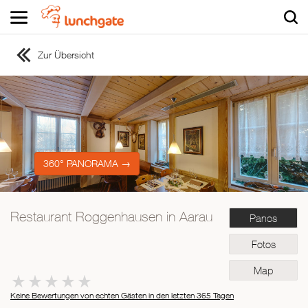
Zur Übersicht
ZUR STARTSEITE
ZUR RESTAURANTSUCHE
Asiatisch
Italienisch
Französisch
360° PANORAMA →
Traditionell
Vegetarisch
Restaurant Roggenhausen in Aarau
Panos
Mexikanisch
Spanisch
Fotos
Map
Keine Bewertungen von echten Gästen in den letzten 365 Tagen