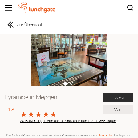
Zur Übersicht
ZUR STARTSEITE
ZUR RESTAURANTSUCHE
Asiatisch
Italienisch
Französisch
Traditionell
Vegetarisch
Pyramide in Meggen
Fotos
Mexikanisch
Spanisch
4.8
Map
20 Bewertungen von echten Gästen in den letzten 365 Tagen
Die Online-Reservierung wird mit dem Reservierungssystem von
foratable
durchgeführt.