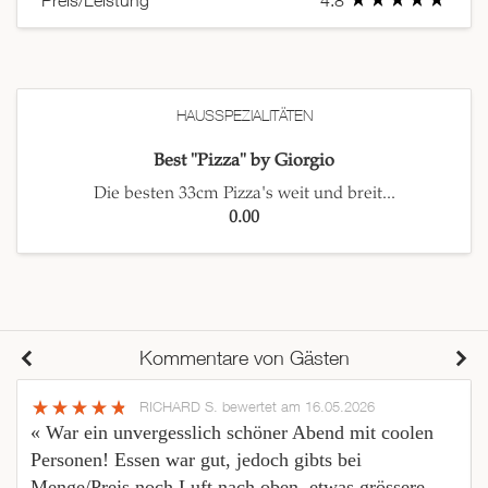
Preis/Leistung
4.8
HAUSSPEZIALITÄTEN
Best "Pizza" by Giorgio
Die besten 33cm Pizza's weit und breit...
0.00
Kommentare von Gästen
RICHARD S.
bewertet am 16.05.2026
« War ein unvergesslich schöner Abend mit coolen
Personen! Essen war gut, jedoch gibts bei
Menge/Preis noch Luft nach oben, etwas grössere