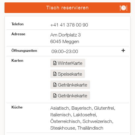
Tisch reservieren
Telefon
+41 41 378 00 90
Adresse
Am Dorfplatz 3
6045 Meggen
Öffnungszeiten
09:00–23:00
Montag
09:00–23:00
Karten
WinterKarte
Dienstag
09:00–23:00
Mittwoch
09:00–23:00
Speisekarte
Donnerstag
09:00–23:00
Freitag
09:00–23:00
Getränkekarte
Samstag
09:00–23:00
Getränkekarte
Sonntag
geschlossen
Küche
Asiatisch, Bayerisch, Glutenfrei,
Italienisch, Laktosefrei,
Österreichisch, Schweizerisch,
Steakhouse, Thailändisch