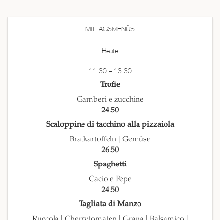
MITTAGSMENÜS
Heute
11:30 – 13:30
Trofie
Gamberi e zucchine
24.50
Scaloppine di tacchino alla pizzaiola
Bratkartoffeln | Gemüse
26.50
Spaghetti
Cacio e Pepe
24.50
Tagliata di Manzo
Ruccola | Cherrytomaten | Grana | Balsamico |