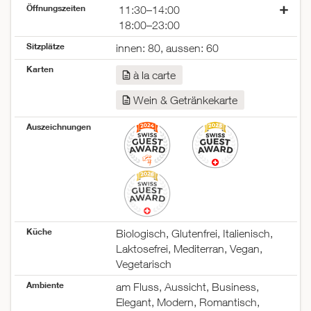
Öffnungszeiten
11:30–14:00
18:00–23:00
Montag
geschlossen
Sitzplätze
innen: 80, aussen: 60
Dienstag
11:30–14:00
Karten
18:00–23:00
à la carte
Mittwoch
11:30–14:00
Wein & Getränkekarte
18:00–23:00
Donnerstag
11:30–14:00
Auszeichnungen
18:00–23:00
Freitag
11:30–14:00
18:00–23:00
Samstag
18:00–23:00
Sonntag
geschlossen
Küche
Biologisch, Glutenfrei, Italienisch,
Laktosefrei, Mediterran, Vegan,
Vegetarisch
Ambiente
am Fluss, Aussicht, Business,
Elegant, Modern, Romantisch,