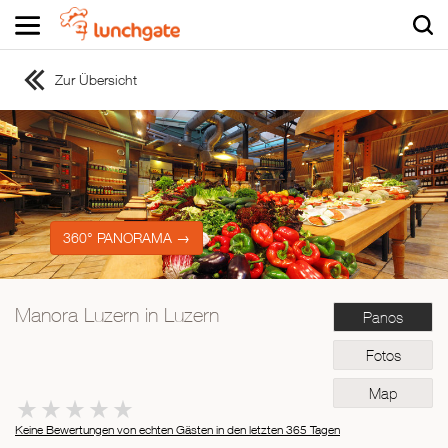
Zur Übersicht
ZUR STARTSEITE
ZUR RESTAURANTSUCHE
Asiatisch
Italienisch
Französisch
360° PANORAMA →
Traditionell
Vegetarisch
Manora Luzern in Luzern
Panos
Mexikanisch
Spanisch
Fotos
Map
Keine Bewertungen von echten Gästen in den letzten 365 Tagen