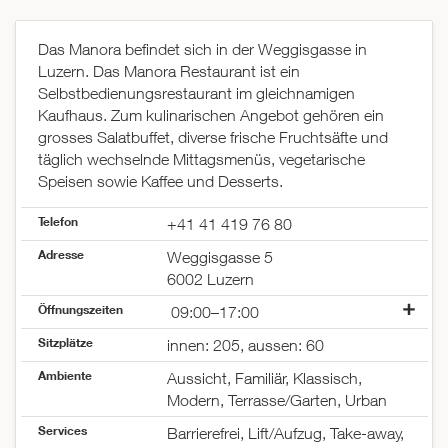
Das Manora befindet sich in der Weggisgasse in
Luzern. Das Manora Restaurant ist ein
Selbstbedienungsrestaurant im gleichnamigen
Kaufhaus. Zum kulinarischen Angebot gehören ein
grosses Salatbuffet, diverse frische Fruchtsäfte und
täglich wechselnde Mittagsmenüs, vegetarische
Speisen sowie Kaffee und Desserts.
Telefon
+41 41 419 76 80
Adresse
Weggisgasse 5
6002 Luzern
Öffnungszeiten
09:00–17:00
Montag
09:00–19:00
Sitzplätze
innen: 205, aussen: 60
Dienstag
09:00–19:00
Ambiente
Mittwoch
09:00–19:00
Aussicht, Familiär, Klassisch,
Donnerstag
09:00–20:00
Modern, Terrasse/Garten, Urban
Freitag
09:00–19:00
Services
Barrierefrei, Lift/Aufzug, Take-away,
Samstag
09:00–17:00