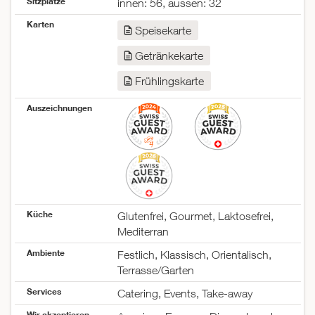
Sitzplätze
innen: 56, aussen: 32
Dienstag
10:00–14:00
Karten
17:30–00:30
Speisekarte
Mittwoch
10:00–14:00
Getränkekarte
17:30–00:30
Donnerstag
10:00–14:00
Frühlingskarte
17:30–00:30
Freitag
10:00–14:00
Auszeichnungen
17:30–00:30
Samstag
17:30–00:30
Sonntag
17:30–00:30
Küche
Glutenfrei, Gourmet, Laktosefrei,
Mediterran
Ambiente
Festlich, Klassisch, Orientalisch,
Terrasse/Garten
Services
Catering, Events, Take-away
Wir akzeptieren