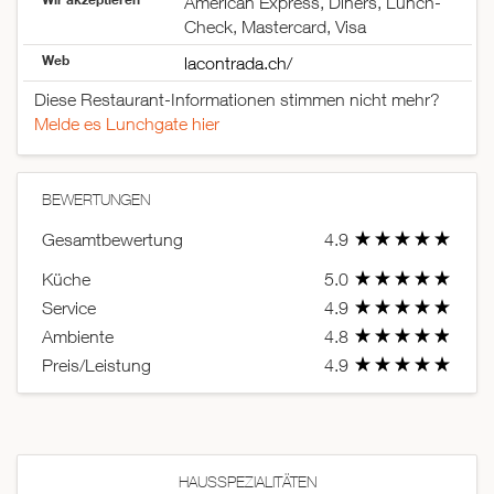
American Express, Diners, Lunch-
Check, Mastercard, Visa
Web
lacontrada.ch/
Diese Restaurant-Informationen stimmen nicht mehr?
Melde es Lunchgate hier
BEWERTUNGEN
Gesamtbewertung
4.9
Küche
5.0
Service
4.9
Ambiente
4.8
Preis/Leistung
4.9
HAUSSPEZIALITÄTEN