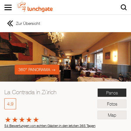
Zur Übersicht
ZUR STARTSEITE
ZUR RESTAURANTSUCHE
Asiatisch
Italienisch
Französisch
360° PANORAMA →
Traditionell
Vegetarisch
La Contrada in Zürich
Panos
Mexikanisch
Spanisch
4.9
Fotos
Map
54 Bewertungen von echten Gästen in den letzten 365 Tagen