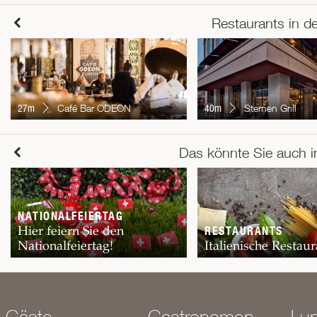
Restaurants in d
27m
Café Bar ODEON
40m
Sternen Grill
Das könnte Sie auch i
NATIONALFEIERTAG
Hier feiern Sie den
RESTAURANTS
Nationalfeiertag!
Italienische Restaur
Gäste
Gastronomen
Lu