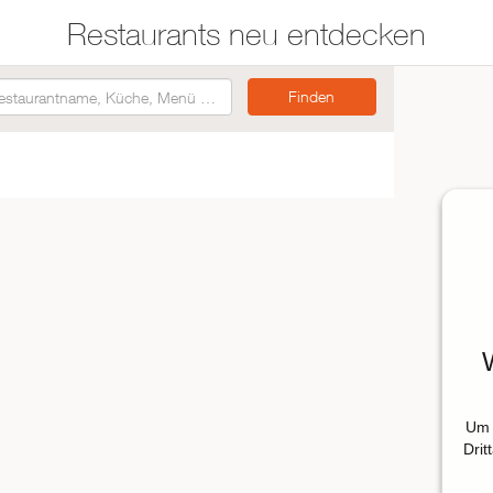
Restaurants neu entdecken
Restaurants auf der
Etwas für jeden
Karte suchen
Geschmack
Asiatisch
Italienisch
Französisch
Traditionell
Vegetarisch
Mexikanisch
Um 
Spanisch
Drit
ZUR RESTAURANTSUCHE