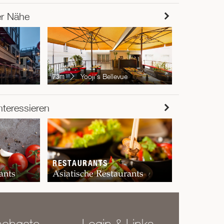
er Nähe
77m
Blo
73m
Yooji's Bellevue
RESTAUR
nteressieren
Chur
RESTAURANTS
ants
Asiatische Restaurants
nchgate
Login & Links